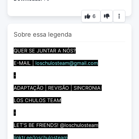
6
Sobre essa legenda
QUER SE JUNTAR A NÓS?
E-MAIL |
loschulosteam@gmail.com
-
ADAPTAÇÃO | REVISÃO | SINCRONIA:
LOS CHULOS TEAM
-
LET'S BE FRIENDS! @loschulosteam
linktr.ee/loschulosteam