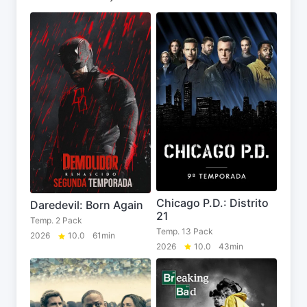
Chicago P.D.: Distrito
Daredevil: Born Again
21
Temp. 2 Pack
Temp. 13 Pack
2026
10.0
61min
2026
10.0
43min