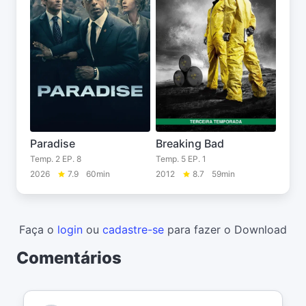
Paradise
Breaking Bad
Temp. 2 EP. 8
Temp. 5 EP. 1
2026
7.9
60min
2012
8.7
59min
Faça o
login
ou
cadastre-se
para fazer o Download
Comentários