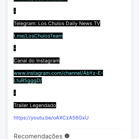
-
Telegram: Los Chulos Daily News TV
t.me/LosChulosTeam
-
Canal do Instagram
www.instagram.com/channel/AbYz-E-
LtuR5gggD/
-
Trailer Legendado
https://youtu.be/oAXCzA56GxU
Recomendações