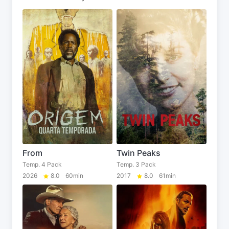
From
Twin Peaks
Temp. 4 Pack
Temp. 3 Pack
2026
8.0
60min
2017
8.0
61min