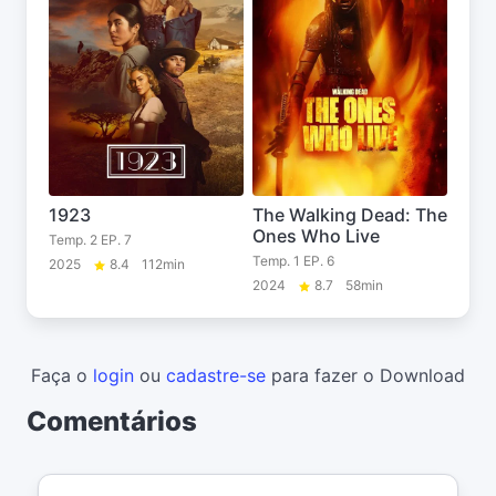
1923
The Walking Dead: The
Ones Who Live
Temp. 2 EP. 7
Temp. 1 EP. 6
2025
8.4
112min
2024
8.7
58min
Faça o
login
ou
cadastre-se
para fazer o Download
Comentários