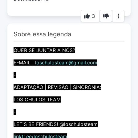
3
Sobre essa legenda
QUER SE JUNTAR A NÓS?
E-MAIL |
loschulosteam@gmail.com
-
ADAPTAÇÃO | REVISÃO | SINCRONIA:
LOS CHULOS TEAM
-
LET'S BE FRIENDS! @loschulosteam
linktr.ee/loschulosteam