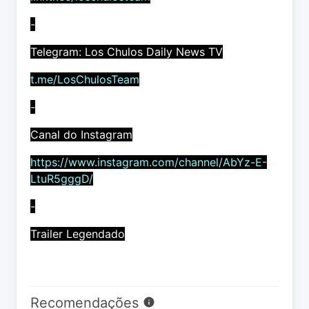
-
Telegram: Los Chulos Daily News TV
t.me/LosChulosTeam
-
Canal do Instagram
https://www.instagram.com/channel/AbYz-E-
LtuR5gggD/
-
Trailer Legendado
Recomendações