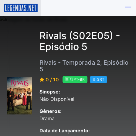
Rivals (S02E05) -
Episódio 5
Rivals - Temporada 2, Episódio
5
0 / 10
🇧🇷 PT-BR
📄 SRT
Sinopse:
Não Disponível
Gêneros:
Drama
Data de Lançamento: