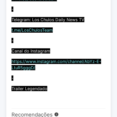
-
Telegram: Los Chulos Daily News TV
t.me/LosChulosTeam
-
Canal do Instagram
https://www.instagram.com/channel/AbYz-E-
LtuR5gggD/
-
Trailer Legendado
Recomendações