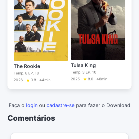
Tulsa King
The Rookie
Temp. 3 EP. 10
Temp. 8 EP. 18
2025
8.6
48min
2026
9.8
44min
Faça o
login
ou
cadastre-se
para fazer o Download
Comentários