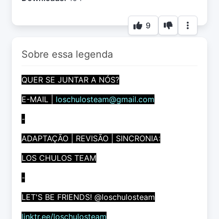
9
Sobre essa legenda
QUER SE JUNTAR A NÓS?
E-MAIL |
loschulosteam@gmail.com
-
ADAPTAÇÃO | REVISÃO | SINCRONIA:
LOS CHULOS TEAM
-
LET'S BE FRIENDS! @loschulosteam
linktr.ee/loschulosteam