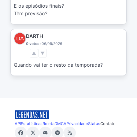
E os episódios finais?

Têm previsão?
DARTH
0 votos
•
06/05/2026
▲
▼
Quando vai ter o resto da temporada?
API
Estatísticas
Roleta
DMCA
Privacidade
Status
Contato