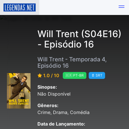
Will Trent (S04E16)
- Episódio 16
Will Trent - Temporada 4,
Episódio 16
1.0 / 10
🇧🇷 PT-BR
📄 SRT
Sinopse:
Não Disponível
Gêneros:
Crime, Drama, Comédia
Data de Lançamento: