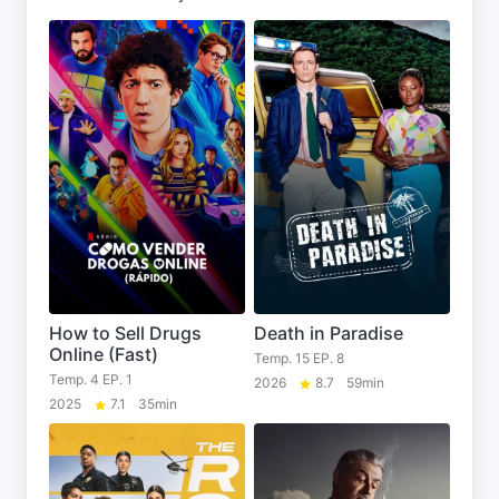
How to Sell Drugs
Death in Paradise
Online (Fast)
Temp. 15 EP. 8
Temp. 4 EP. 1
2026
8.7
59min
2025
7.1
35min