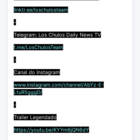
linktr.ee/loschulosteam
-
Telegram: Los Chulos Daily News TV
t.me/LosChulosTeam
-
Canal do Instagram
www.instagram.com/channel/AbYz-E-
LtuR5gggD/
-
Trailer Legendado
https://youtu.be/KYYm6jQN6dY