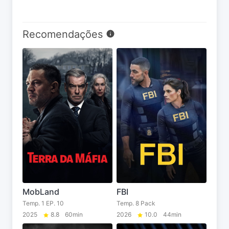
Recomendações
MobLand
FBI
Temp. 1 EP. 10
Temp. 8 Pack
2025
8.8
60min
2026
10.0
44min