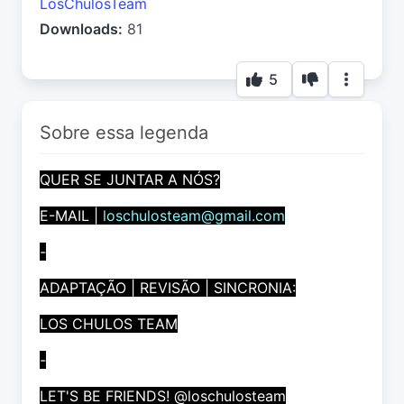
LosChulosTeam
Downloads:
81
5
Sobre essa legenda
QUER SE JUNTAR A NÓS?
E-MAIL |
loschulosteam@gmail.com
-
ADAPTAÇÃO | REVISÃO | SINCRONIA:
LOS CHULOS TEAM
-
LET'S BE FRIENDS! @loschulosteam