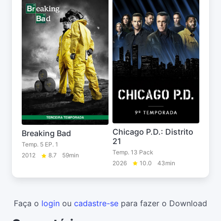
Chicago P.D.: Distrito
Breaking Bad
21
Temp. 5 EP. 1
Temp. 13 Pack
2012
8.7
59min
2026
10.0
43min
Faça o
login
ou
cadastre-se
para fazer o Download