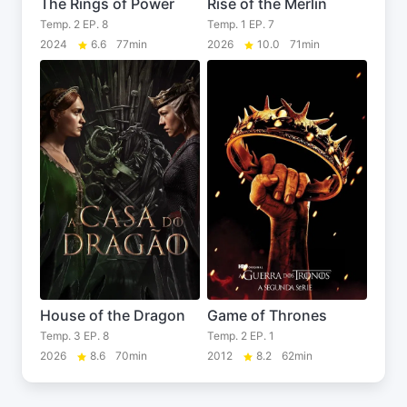
The Rings of Power
Rise of the Merlin
Temp. 2 EP. 8
Temp. 1 EP. 7
2024
6.6
77min
2026
10.0
71min
House of the Dragon
Game of Thrones
Temp. 3 EP. 8
Temp. 2 EP. 1
2026
8.6
70min
2012
8.2
62min