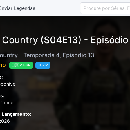
Enviar Legendas
e Country (S04E13) - Episódio
Country - Temporada 4, Episódio 13
 10
🇧🇷 PT-BR
📄 ZIP
e:
ponível
s:
 Crime
e Lançamento:
2026