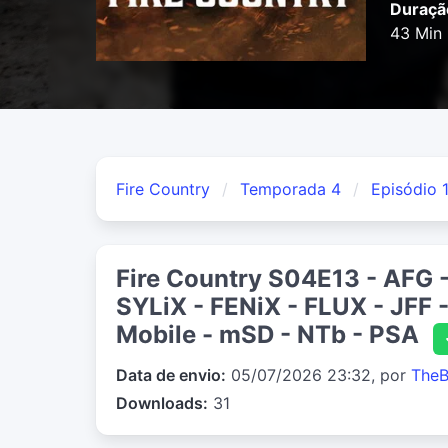
Duraçã
43 Min
Fire Country
Temporada 4
Episódio 
Fire Country S04E13 - AFG -
SYLiX - FENiX - FLUX - JFF 
Mobile - mSD - NTb - PSA
Data de envio:
05/07/2026 23:32, por
TheB
Downloads:
31