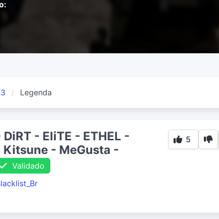
o:
13
Legenda
 DiRT - EliTE - ETHEL -
5
- Kitsune - MeGusta -
Validado
lacklist_Br