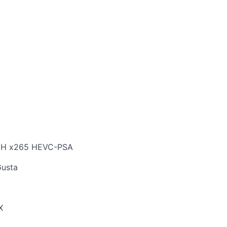
2CH x265 HEVC-PSA
Gusta
X