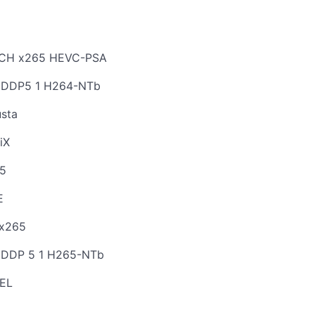
5
 6CH x265 HEVC-PSA
 DDP5 1 H264-NTb
usta
iX
65
E
 x265
 DDP 5 1 H265-NTb
HEL