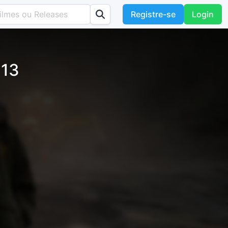
Registre-se
Login
 13