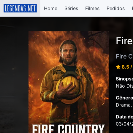
Home
Séries
Filmes
Pedidos
Fir
Fire 
8.5 /
Sinops
Não Dis
Gênero
Drama,
Data d
03/04/