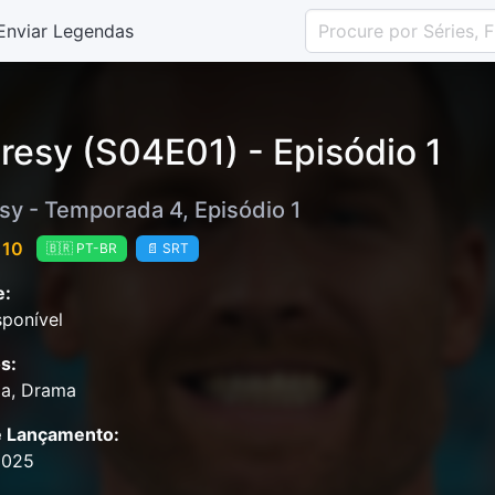
Enviar Legendas
resy (S04E01) - Episódio 1
sy - Temporada 4, Episódio 1
 10
🇧🇷 PT-BR
📄 SRT
e:
ponível
s:
a, Drama
e Lançamento:
2025