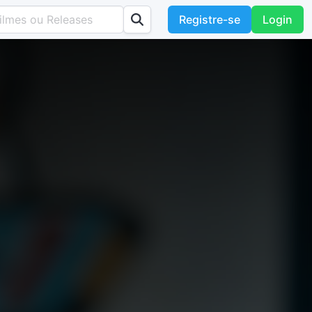
Registre-se
Login