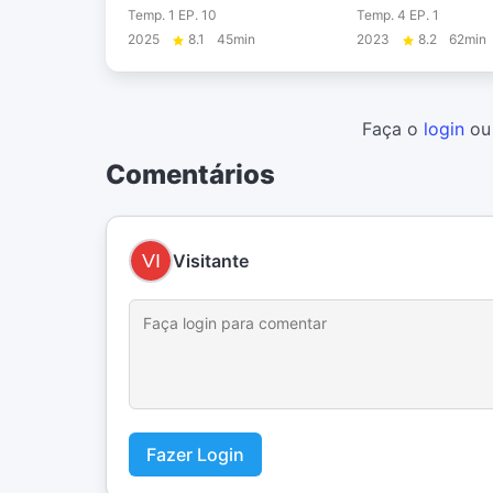
Temp. 1 EP. 10
Temp. 4 EP. 1
2025
8.1
45min
2023
8.2
62min
Faça o
login
o
Comentários
Visitante
Fazer Login