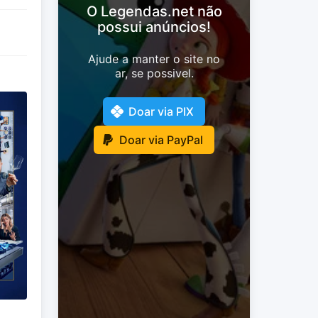
O Legendas.net não
possui anúncios!
Ajude a manter o site no
ar, se possivel.
Doar via PIX
Doar via PayPal