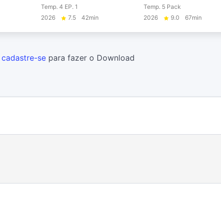
Temp. 4 EP. 1
Temp. 5 Pack
2026
7.5
42min
2026
9.0
67min
u
cadastre-se
para fazer o Download