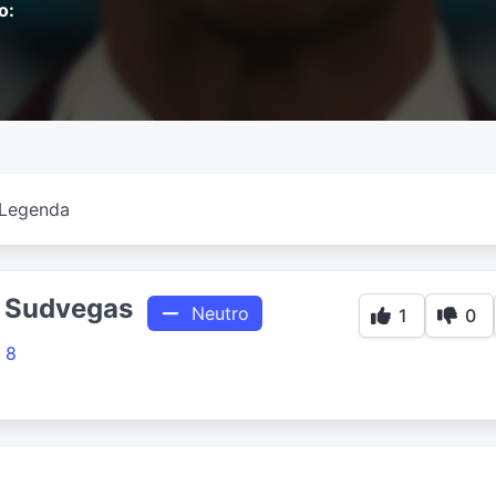
o:
Legenda
n Sudvegas
Neutro
1
0
 8