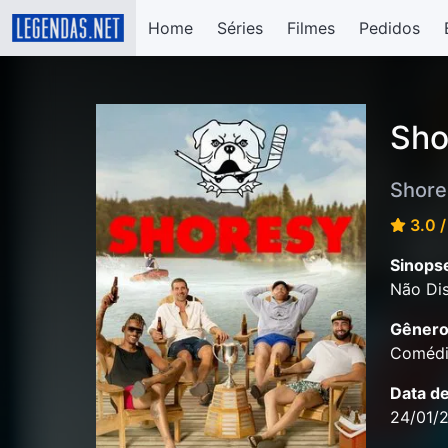
Home
Séries
Filmes
Pedidos
Sho
Shore
3.0 /
Sinops
Não Dis
Gênero
Comédi
Data d
24/01/