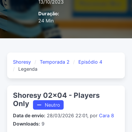
13/10/2023
Duração:
24 Min
Shoresy
Temporada 2
Episódio 4
Legenda
Shoresy 02x04 - Players
Only
Neutro
Data de envio:
28/03/2026 22:01, por
Cara 8
Downloads:
9