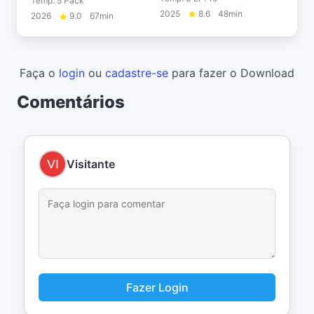
Temp. 5 Pack
2025
8.6
48min
2026
9.0
67min
Faça o
login
ou
cadastre-se
para fazer o Download
Comentários
Visitante
Fazer Login