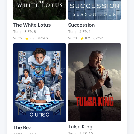
The White Lotus
Succession
Temp. 3 EP. 8
Temp. 4 EP. 1
2025
7.8
87min
2023
8.2
62min
Tulsa King
The Bear
Temp. 3 EP. 10