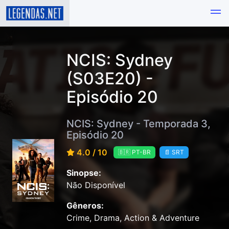
NCIS: Sydney
(S03E20) -
Episódio 20
NCIS: Sydney - Temporada 3,
Episódio 20
4.0 / 10
🇧🇷 PT-BR
📄 SRT
Sinopse:
Não Disponível
Gêneros:
Crime, Drama, Action & Adventure