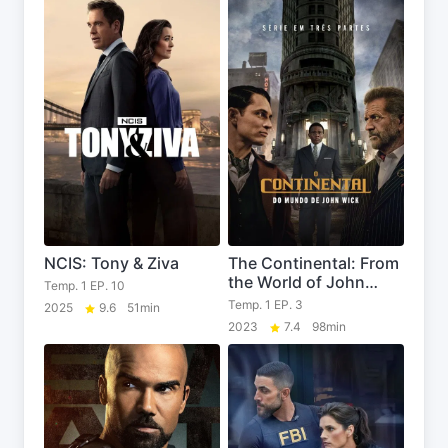
NCIS: Tony & Ziva
The Continental: From
the World of John
Temp. 1 EP. 10
Wick
Temp. 1 EP. 3
2025
9.6
51min
2023
7.4
98min