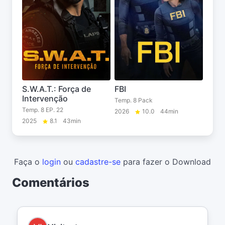
S.W.A.T.: Força de
FBI
Intervenção
Temp. 8 Pack
Temp. 8 EP. 22
2026
10.0
44min
2025
8.1
43min
Faça o
login
ou
cadastre-se
para fazer o Download
Comentários