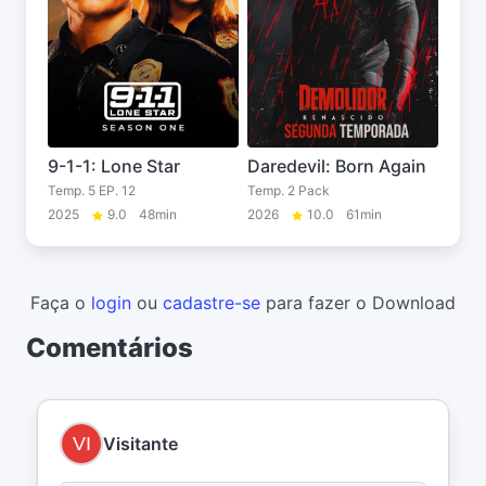
9-1-1: Lone Star
Daredevil: Born Again
Temp. 5 EP. 12
Temp. 2 Pack
2025
9.0
48min
2026
10.0
61min
Faça o
login
ou
cadastre-se
para fazer o Download
Comentários
Visitante