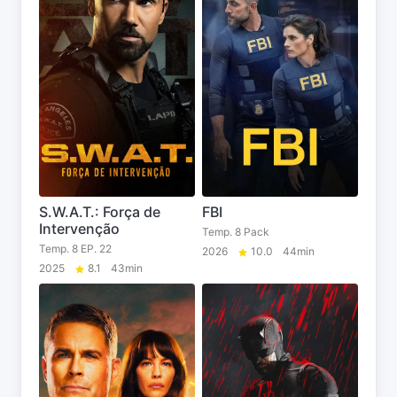
S.W.A.T.: Força de
FBI
Intervenção
Temp. 8 Pack
Temp. 8 EP. 22
2026
10.0
44min
2025
8.1
43min