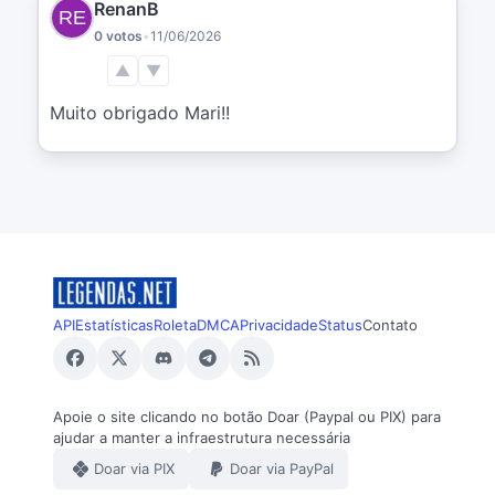
RenanB
0 votos
•
11/06/2026
▲
▼
Muito obrigado Mari!!
API
Estatísticas
Roleta
DMCA
Privacidade
Status
Contato
Apoie o site clicando no botão Doar (Paypal ou PIX) para
ajudar a manter a infraestrutura necessária
Doar via PIX
Doar via PayPal