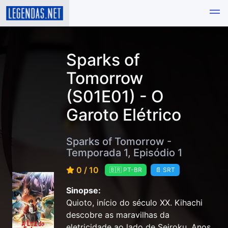
Sparks of
Tomorrow
(S01E01) - O
Garoto Elétrico
Sparks of Tomorrow -
Temporada 1, Episódio 1
0 / 10
🇧🇷 PT-BR
📄 SRT
Sinopse:
Quioto, início do século XX. Kihachi
descobre as maravilhas da
eletricidade ao lado de Seiroku. Anos