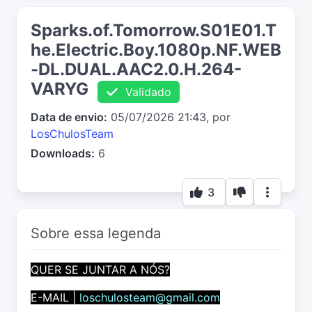
Sparks.of.Tomorrow.S01E01.T
he.Electric.Boy.1080p.NF.WEB
-DL.DUAL.AAC2.0.H.264-
VARYG
Validado
Data de envio:
05/07/2026 21:43, por
LosChulosTeam
Downloads:
6
3
Sobre essa legenda
QUER SE JUNTAR A NÓS?
E-MAIL |
loschulosteam@gmail.com