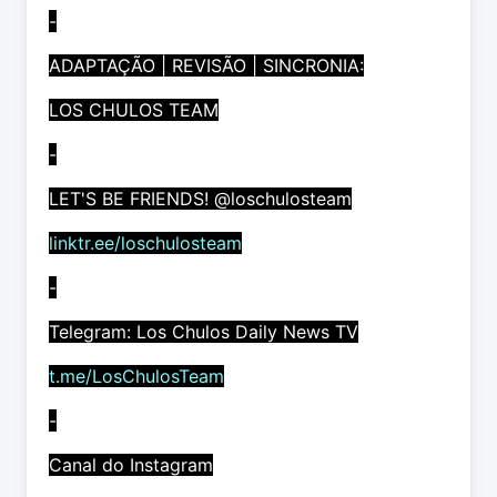
-
ADAPTAÇÃO | REVISÃO | SINCRONIA:
LOS CHULOS TEAM
-
LET'S BE FRIENDS! @loschulosteam
linktr.ee/loschulosteam
-
Telegram: Los Chulos Daily News TV
t.me/LosChulosTeam
-
Canal do Instagram