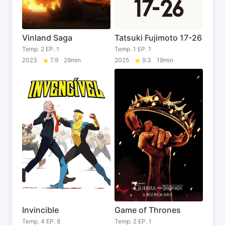
Vinland Saga
Tatsuki Fujimoto 17-26
Temp. 2 EP. 1
Temp. 1 EP. 1
2023
7.9
29min
2025
9.3
19min
Invincible
Game of Thrones
Temp. 4 EP. 8
Temp. 2 EP. 1