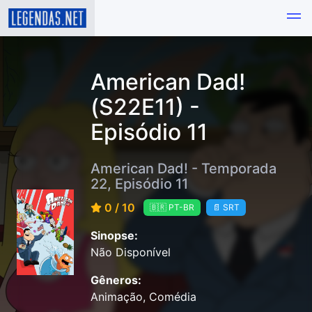
American Dad!
(S22E11) -
Episódio 11
American Dad! - Temporada
22, Episódio 11
0 / 10
🇧🇷 PT-BR
📄 SRT
Sinopse:
Não Disponível
Gêneros:
Animação, Comédia