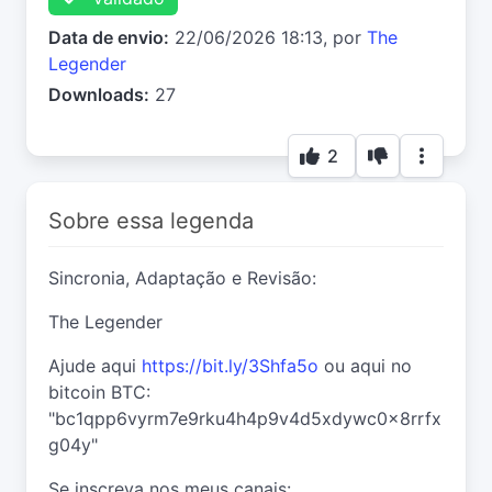
Data de envio:
22/06/2026 18:13, por
The
Legender
Downloads:
27
2
Sobre essa legenda
Sincronia, Adaptação e Revisão:
The Legender
Ajude aqui
https://bit.ly/3Shfa5o
ou aqui no
bitcoin BTC:
"bc1qpp6vyrm7e9rku4h4p9v4d5xdywc0x8rrfx
g04y"
Se inscreva nos meus canais: