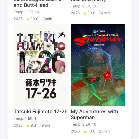
and Butt-Head
Temp. 9 EP. 10
Temp. 3 EP. 24
2026
10.0
24min
2025
10.0
19min
Tatsuki Fujimoto 17-26
My Adventures with
Superman
Temp. 1 EP. 1
Temp. 3 EP. 10
2025
9.3
19min
2026
10.0
23min