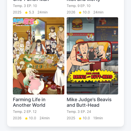
Temp. 3 EP. 10
Temp. 9 EP. 10
2025
5.3
24min
2026
10.0
24min
Farming Life in
Mike Judge's Beavis
Another World
and Butt-Head
Temp. 2 EP. 12
Temp. 3 EP. 24
2026
10.0
24min
2025
10.0
19min