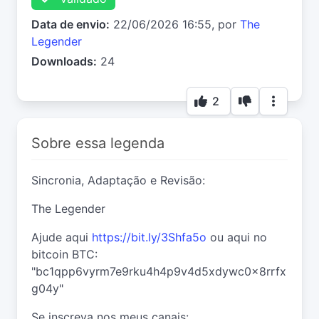
Data de envio:
22/06/2026 16:55, por
The
Legender
Downloads:
24
2
Sobre essa legenda
Sincronia, Adaptação e Revisão:
The Legender
Ajude aqui
https://bit.ly/3Shfa5o
ou aqui no
bitcoin BTC:
"bc1qpp6vyrm7e9rku4h4p9v4d5xdywc0x8rrfx
g04y"
Se inscreva nos meus canais: