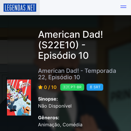
American Dad!
(S22E10) -
Episódio 10
American Dad! - Temporada
22, Episódio 10
0 / 10
🇧🇷 PT-BR
📄 SRT
Sinopse:
Não Disponível
Gêneros:
Animação, Comédia