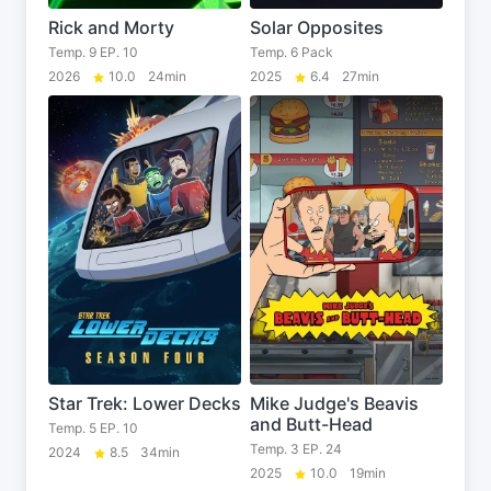
Rick and Morty
Solar Opposites
Temp. 9 EP. 10
Temp. 6 Pack
2026
10.0
24min
2025
6.4
27min
Star Trek: Lower Decks
Mike Judge's Beavis
and Butt-Head
Temp. 5 EP. 10
Temp. 3 EP. 24
2024
8.5
34min
2025
10.0
19min