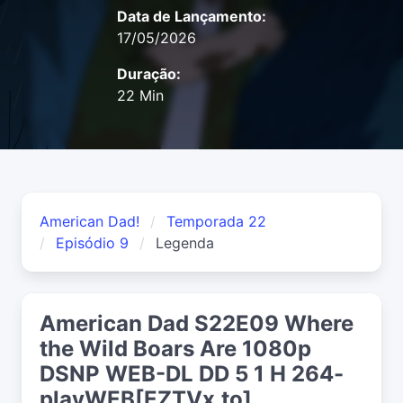
Data de Lançamento:
17/05/2026
Duração:
22 Min
American Dad!
Temporada 22
Episódio 9
Legenda
American Dad S22E09 Where
the Wild Boars Are 1080p
DSNP WEB-DL DD 5 1 H 264-
playWEB[EZTVx.to]