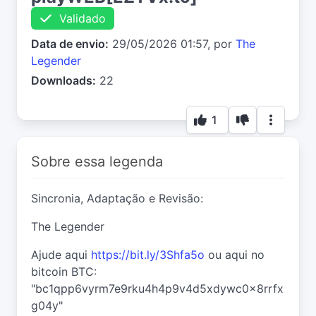
Validado
Data de envio:
29/05/2026 01:57, por
The
Legender
Downloads:
22
1
Sobre essa legenda
Sincronia, Adaptação e Revisão:
The Legender
Ajude aqui
https://bit.ly/3Shfa5o
ou aqui no
bitcoin BTC:
"bc1qpp6vyrm7e9rku4h4p9v4d5xdywc0x8rrfx
g04y"