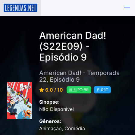
American Dad!
(S22E09) -
Episódio 9
American Dad! - Temporada
22, Episódio 9
6.0 / 10
🇧🇷 PT-BR
📄 SRT
Sinopse:
Não Disponível
Gêneros:
Animação, Comédia