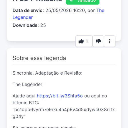
Data de envio:
25/05/2026 16:20, por
The
Legender
Downloads:
25
1
Sobre essa legenda
Sincronia, Adaptação e Revisão:
The Legender
Ajude aqui
https://bit.ly/3Shfa5o
ou aqui no
bitcoin BTC:
"bc1qpp6vyrm7e9rku4h4p9v4d5xdywc0x8rrfx
g04y"
Se inscreva nos meus canais: