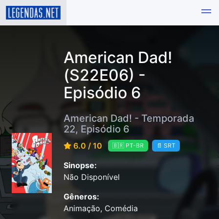
American Dad!
(S22E06) -
Episódio 6
American Dad! - Temporada
22, Episódio 6
6.0 / 10
🇧🇷 PT-BR
📄 SRT
Sinopse:
Não Disponível
Gêneros:
Animação, Comédia