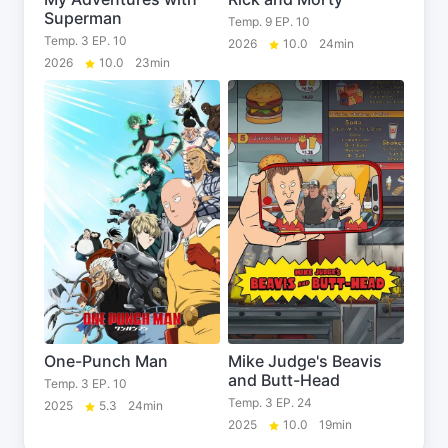
Superman
Temp. 9 EP. 10
Temp. 3 EP. 10
2026
10.0
24min
2026
10.0
23min
One-Punch Man
Mike Judge's Beavis
and Butt-Head
Temp. 3 EP. 10
Temp. 3 EP. 24
2025
5.3
24min
2025
10.0
19min