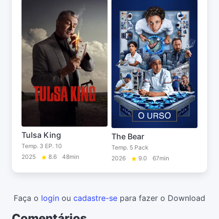
Tulsa King
The Bear
Temp. 3 EP. 10
Temp. 5 Pack
2025
8.6
48min
2026
9.0
67min
Faça o
login
ou
cadastre-se
para fazer o Download
Comentários