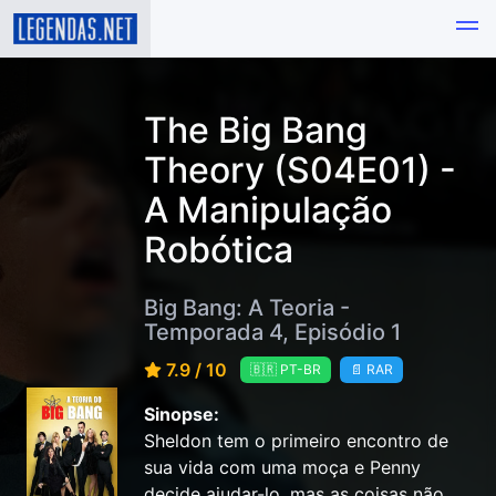
The Big Bang
Theory (S04E01) -
A Manipulação
Robótica
Big Bang: A Teoria -
Temporada 4, Episódio 1
7.9 / 10
🇧🇷 PT-BR
📄 RAR
Sinopse:
Sheldon tem o primeiro encontro de
sua vida com uma moça e Penny
decide ajudar-lo, mas as coisas não