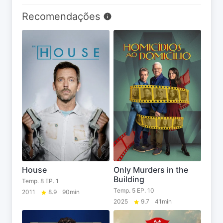
Recomendações
House
Only Murders in the
Building
Temp. 8 EP. 1
Temp. 5 EP. 10
2011
8.9
90min
2025
9.7
41min