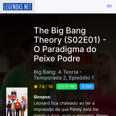
The Big Bang
Theory (S02E01) -
O Paradigma do
Peixe Podre
Big Bang: A Teoria -
Temporada 2, Episódio 1
7.8 / 10
🇧🇷 PT-BR
📄 RAR
Sinopse:
Leonard fica chateado ao ter a
impressão de que Penny está lhe
dando o fora, após o encontro. Penny