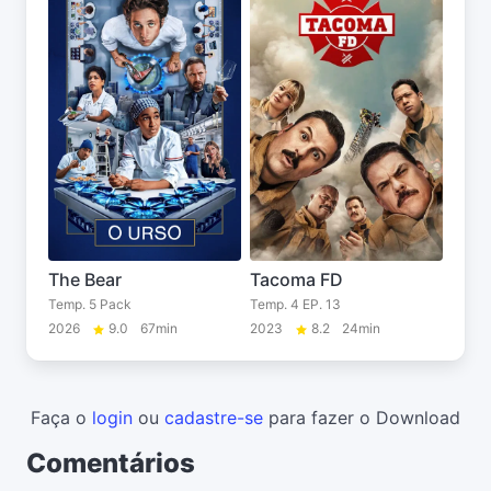
The Bear
Tacoma FD
Temp. 5 Pack
Temp. 4 EP. 13
2026
9.0
67min
2023
8.2
24min
Faça o
login
ou
cadastre-se
para fazer o Download
Comentários