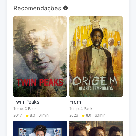
Recomendações
Twin Peaks
From
Temp. 3 Pack
Temp. 4 Pack
2017
8.0
61min
2026
8.0
60min