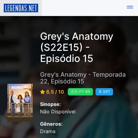
Grey's Anatomy
(S22E15) -
Episódio 15
Grey's Anatomy - Temporada
22, Episódio 15
6.5 / 10
🇧🇷 PT-BR
📄 SRT
Sinopse:
Não Disponível
Gêneros:
Drama