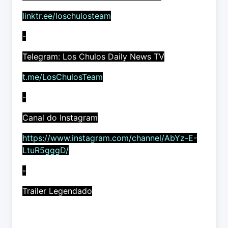
linktr.ee/loschulosteam
-
Telegram: Los Chulos Daily News TV
t.me/LosChulosTeam
-
Canal do Instagram
https://www.instagram.com/channel/AbYz-E-
LtuR5gggD/
-
Trailer Legendado