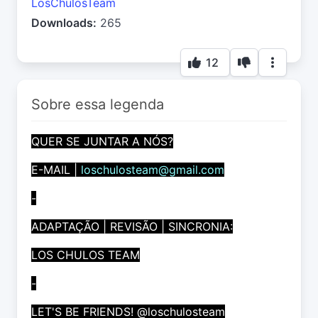
LosChulosTeam
Downloads:
265
12
Sobre essa legenda
QUER SE JUNTAR A NÓS?
E-MAIL |
loschulosteam@gmail.com
-
ADAPTAÇÃO | REVISÃO | SINCRONIA:
LOS CHULOS TEAM
-
LET'S BE FRIENDS! @loschulosteam