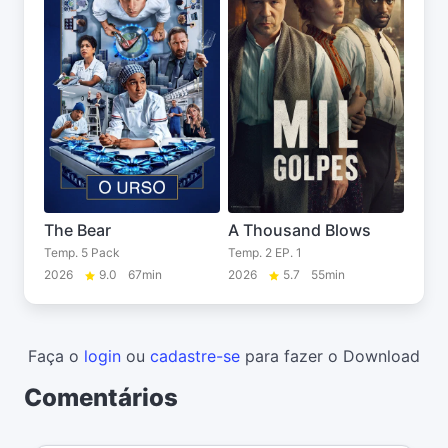
The Bear
A Thousand Blows
Temp. 5 Pack
Temp. 2 EP. 1
2026
9.0
67min
2026
5.7
55min
Faça o
login
ou
cadastre-se
para fazer o Download
Comentários