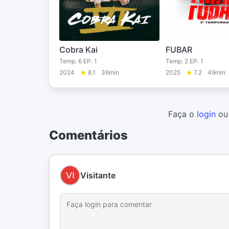
Cobra Kai
FUBAR
Temp. 6 EP. 1
Temp. 2 EP. 1
2024
8.1
36min
2025
7.2
49min
Faça o
login
o
Comentários
Visitante