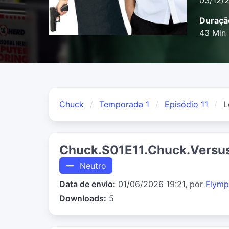
03/12/
Duraçã
43 Min
Chuck
Temporada 1
Episódio 11
L
Chuck.S01E11.Chuck.Versus
Neutro
Data de envio:
01/06/2026 19:21, por
Flymp
Downloads:
5