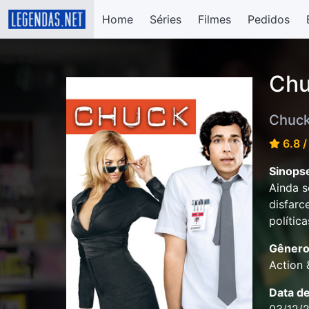
Home
Séries
Filmes
Pedidos
Chu
Chuck
6.8 /
Sinops
Ainda s
disfarc
política
Gênero
Action
Data d