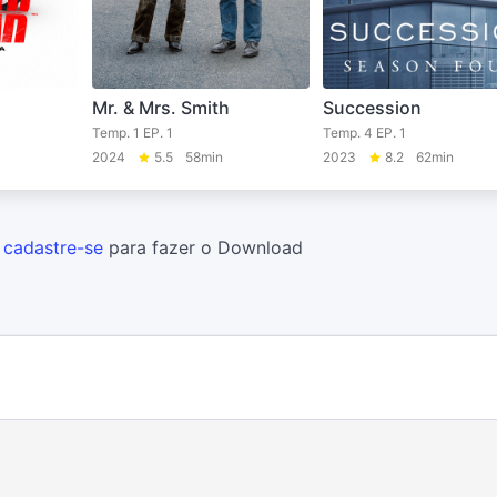
Mr. & Mrs. Smith
Succession
Temp. 1 EP. 1
Temp. 4 EP. 1
2024
5.5
58min
2023
8.2
62min
u
cadastre-se
para fazer o Download