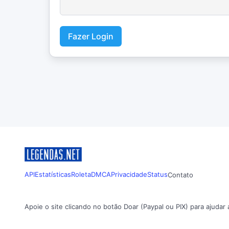
Fazer Login
API
Estatísticas
Roleta
DMCA
Privacidade
Status
Contato
Apoie o site clicando no botão Doar (Paypal ou PIX) para ajudar 