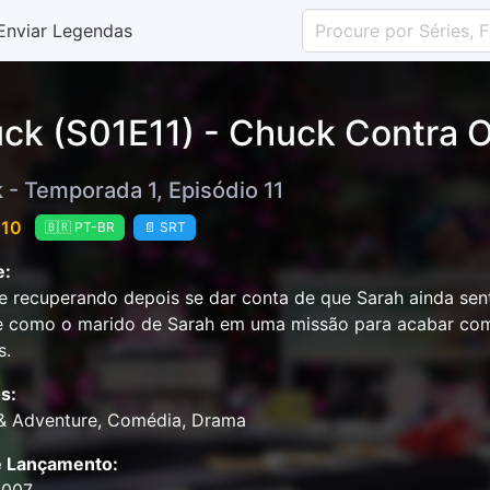
Enviar Legendas
ck (S01E11) - Chuck Contra O
 - Temporada 1, Episódio 11
 10
🇧🇷 PT-BR
📄 SRT
e:
e recuperando depois se dar conta de que Sarah ainda sen
e como o marido de Sarah em uma missão para acabar com 
s.
s:
 & Adventure, Comédia, Drama
e Lançamento: