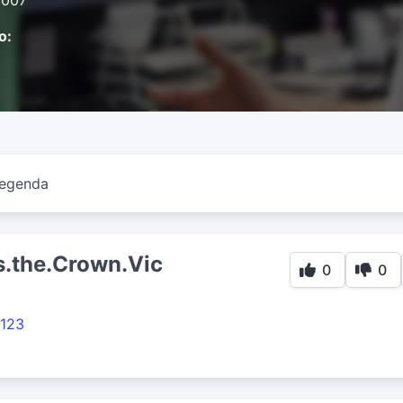
2007
o:
egenda
.the.Crown.Vic
0
0
123