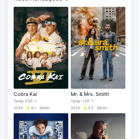
Cobra Kai
Mr. & Mrs. Smith
Temp. 6 EP. 1
Temp. 1 EP. 1
2024
8.1
36min
2024
5.5
58min