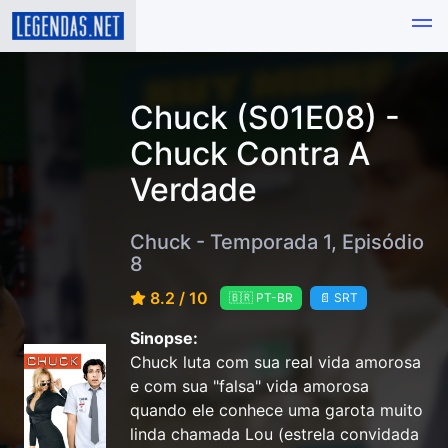
Chuck (S01E08) -
Chuck Contra A
Verdade
Chuck - Temporada 1, Episódio
8
8.2 / 10
🇧🇷 PT-BR
📄 SRT
Sinopse:
Chuck luta com sua real vida amorosa
e com sua "falsa" vida amorosa
quando ele conhece uma garota muito
linda chamada Lou (estrela convidada