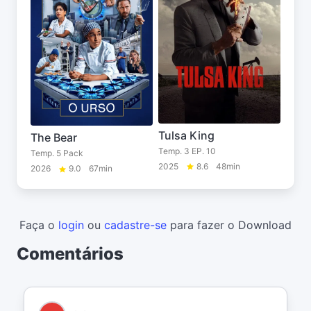
Tulsa King
The Bear
Temp. 3 EP. 10
Temp. 5 Pack
2025
8.6
48min
2026
9.0
67min
Faça o
login
ou
cadastre-se
para fazer o Download
Comentários