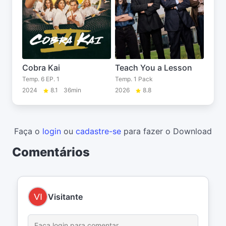
Cobra Kai
Teach You a Lesson
Temp. 6 EP. 1
Temp. 1 Pack
2024
8.1
36min
2026
8.8
Faça o
login
ou
cadastre-se
para fazer o Download
Comentários
Visitante