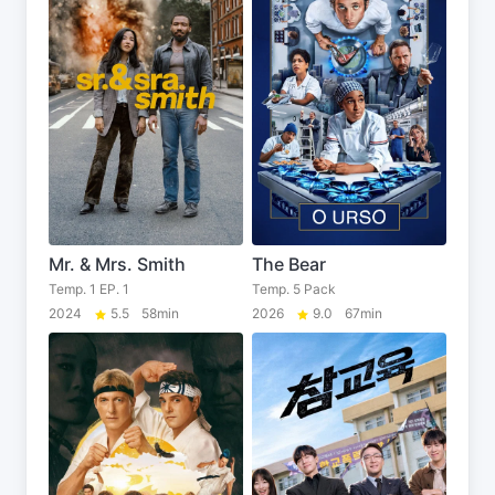
Mr. & Mrs. Smith
The Bear
Temp. 1 EP. 1
Temp. 5 Pack
2024
5.5
58min
2026
9.0
67min