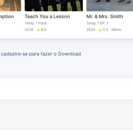
mption
Teach You a Lesson
Mr. & Mrs. Smith
Temp. 1 Pack
Temp. 1 EP. 1
2026
8.8
2024
5.5
58min
u
cadastre-se
para fazer o Download