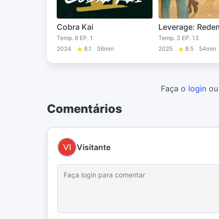
Cobra Kai
Leverage: Rede
Temp. 6 EP. 1
Temp. 3 EP. 13
2024
8.1
36min
2025
8.5
54min
Faça o
login
o
Comentários
Visitante