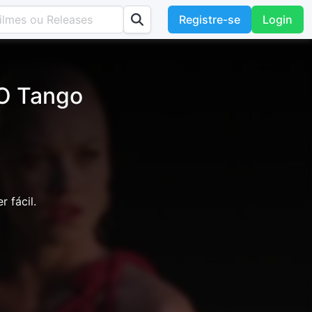
Registre-se
Login
 O Tango
 fácil.