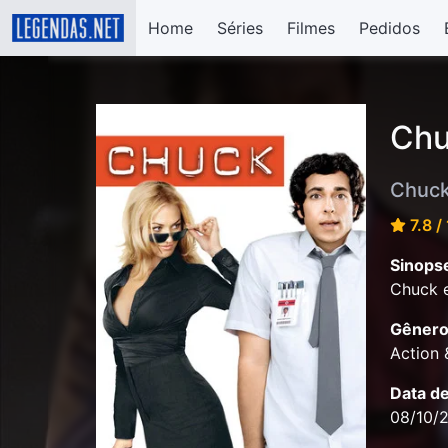
Home
Séries
Filmes
Pedidos
Chu
Chuck
7.8 /
Sinops
Chuck e
Gênero
Action
Data d
08/10/