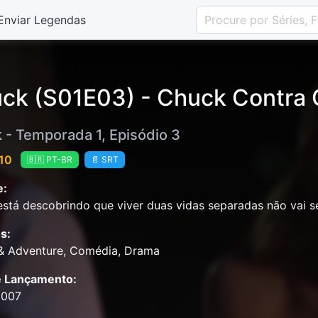
Enviar Legendas
ck (S01E03) - Chuck Contra
 - Temporada 1, Episódio 3
 10
🇧🇷 PT-BR
📄 SRT
e:
stá descobrindo que viver duas vidas separadas não vai ser
s:
 & Adventure, Comédia, Drama
e Lançamento:
2007