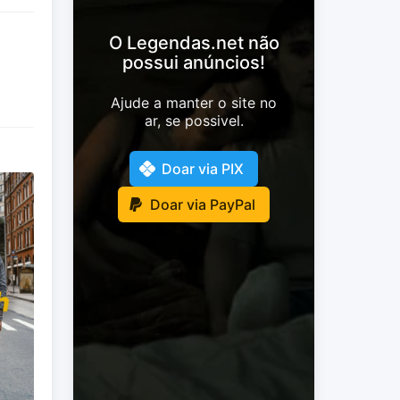
O Legendas.net não
possui anúncios!
Ajude a manter o site no
ar, se possivel.
Doar via PIX
Doar via PayPal