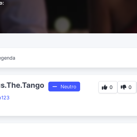
o:
egenda
s.The.Tango
Neutro
0
0
p123