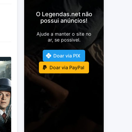
O Legendas.net não
possui anúncios!
Ajude a manter o site no
ar, se possivel.
Doar via PIX
Doar via PayPal