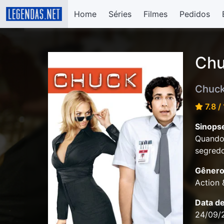
Home
Séries
Filmes
Pedidos
Chu
Chuck
7.8 /
Sinops
Quando 
segredo
Gênero
Action
Data d
24/09/