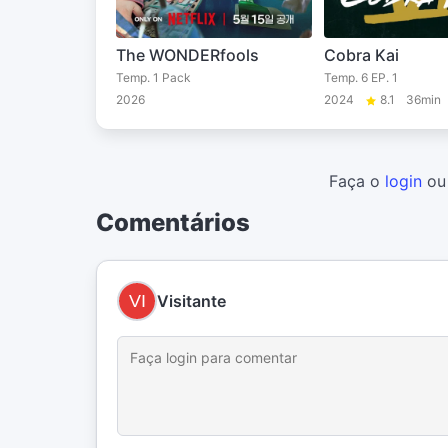
The WONDERfools
Cobra Kai
Temp. 1 Pack
Temp. 6 EP. 1
2026
2024
8.1
36min
Faça o
login
o
Comentários
Visitante