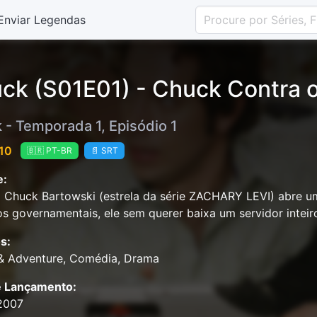
Enviar Legendas
ck (S01E01) - Chuck Contra o 
 - Temporada 1, Episódio 1
 10
🇧🇷 PT-BR
📄 SRT
e:
Chuck Bartowski (estrela da série ZACHARY LEVI) abre u
s governamentais, ele sem querer baixa um servidor inteir
s:
 & Adventure, Comédia, Drama
e Lançamento:
2007