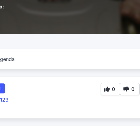
o:
egenda
o
0
0
123