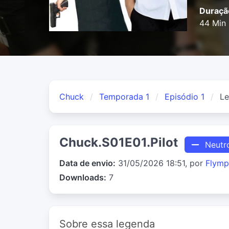
Duraçã
44 Min
Chuck
Temporada 1
Episódio 1
L
Chuck.S01E01.Pilot
Neutr
Data de envio:
31/05/2026 18:51, por
Flymp
Downloads:
7
Sobre essa legenda