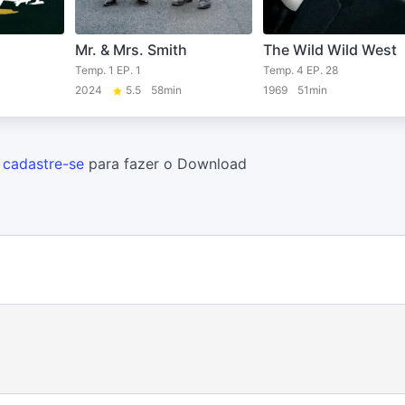
Mr. & Mrs. Smith
The Wild Wild West
Temp. 1 EP. 1
Temp. 4 EP. 28
2024
5.5
58min
1969
51min
u
cadastre-se
para fazer o Download