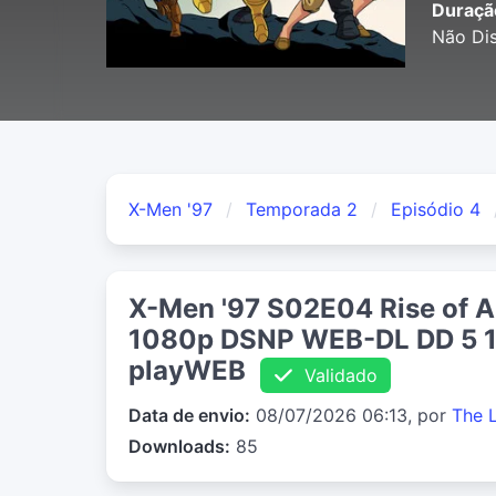
Duraçã
Não Dis
X-Men '97
Temporada 2
Episódio 4
X-Men '97 S02E04 Rise of Ap
1080p DSNP WEB-DL DD 5 1
playWEB
Validado
Data de envio:
08/07/2026 06:13, por
The 
Downloads:
85