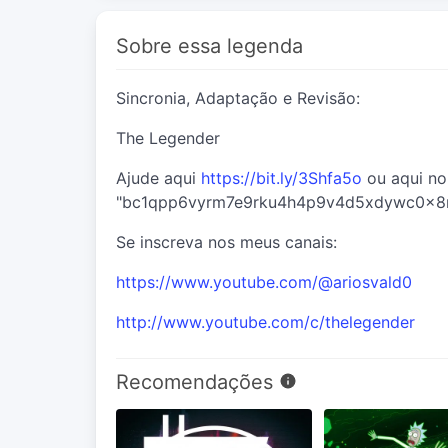
Sobre essa legenda
Sincronia, Adaptação e Revisão:
The Legender
Ajude aqui
https://bit.ly/3Shfa5o
ou aqui no
"bc1qpp6vyrm7e9rku4h4p9v4d5xdywc0x8r
Se inscreva nos meus canais:
https://www.youtube.com/@ariosvald0
http://www.youtube.com/c/thelegender
Recomendações