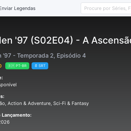
Enviar Legendas
en '97 (S02E04) - A Ascensão
 '97 - Temporada 2, Episódio 4
0
🇧🇷 PT-BR
📄 SRT
e:
ponível
s:
o, Action & Adventure, Sci-Fi & Fantasy
e Lançamento:
2026