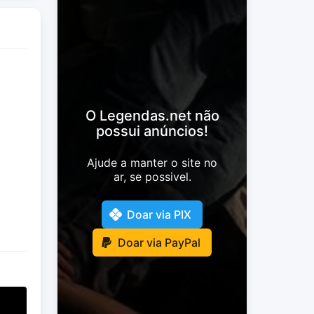
O Legendas.net não
possui anúncios!
Ajude a manter o site no
ar, se possivel.
Doar via PIX
Doar via PayPal