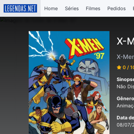
Home
Séries
Filmes
Pedidos
X-M
X-Men
0 / 1
Sinops
Não Dis
Gênero
Animaçã
Data d
08/07/