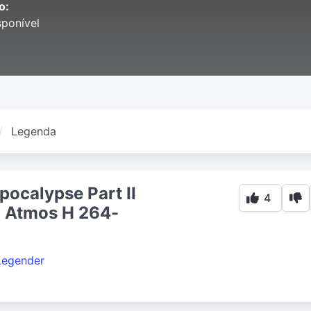
o:
ponível
Legenda
ocalypse Part II
4
 Atmos H 264-
Legender