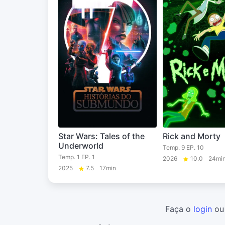
Star Wars: Tales of the
Rick and Morty
Underworld
Temp. 9 EP. 10
Temp. 1 EP. 1
2026
10.0
24mi
2025
7.5
17min
Faça o
login
o