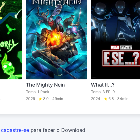
The Mighty Nein
What If...?
Temp. 1 Pack
Temp. 3 EP. 9
n
2025
8.0
49min
2024
6.8
34min
u
cadastre-se
para fazer o Download