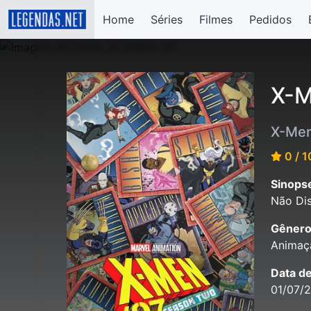
Home
Séries
Filmes
Pedidos
X-M
X-Men
0 / 1
Sinops
Não Dis
Gênero
Animaçã
Data d
01/07/