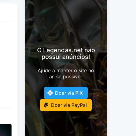
O Legendas.net não
possui anúncios!
Ajude a manter o site no
ar, se possivel.
Doar via PIX
Doar via PayPal