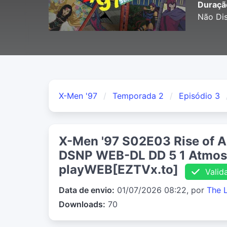
Duraçã
Não Dis
X-Men '97
Temporada 2
Episódio 3
X-Men '97 S02E03 Rise of A
DSNP WEB-DL DD 5 1 Atmos
playWEB[EZTVx.to]
Valid
Data de envio:
01/07/2026 08:22, por
The 
Downloads:
70