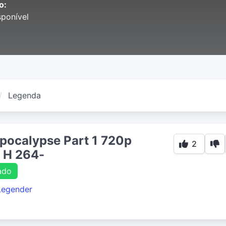
o:
ponível
Legenda
pocalypse Part 1 720p
2
 H 264-
ado
Legender