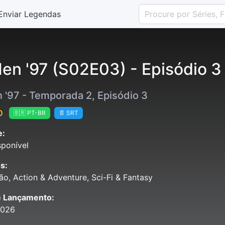
Enviar Legendas
en '97 (S02E03) - Episódio 3
 '97 - Temporada 2, Episódio 3
0
🇧🇷 PT-BR
📄 SRT
e:
ponível
s:
o, Action & Adventure, Sci-Fi & Fantasy
e Lançamento:
2026