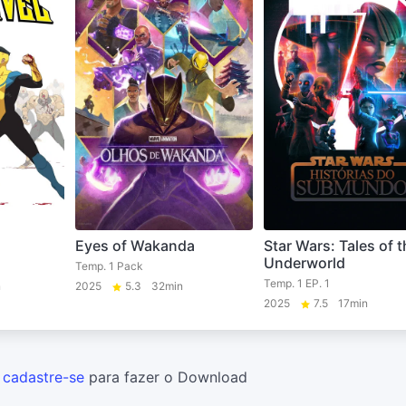
Eyes of Wakanda
Star Wars: Tales of t
Underworld
Temp. 1 Pack
Temp. 1 EP. 1
n
2025
5.3
32min
2025
7.5
17min
u
cadastre-se
para fazer o Download