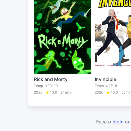
Rick and Morty
Invincible
Temp. 9 EP. 10
Temp. 4 EP. 8
2026
10.0
24min
2026
10.0
55mi
Faça o
login
o