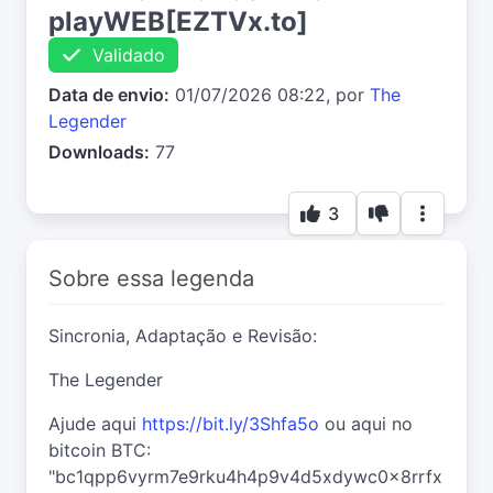
playWEB[EZTVx.to]
Validado
Data de envio:
01/07/2026 08:22, por
The
Legender
Downloads:
77
3
Sobre essa legenda
Sincronia, Adaptação e Revisão:
The Legender
Ajude aqui
https://bit.ly/3Shfa5o
ou aqui no
bitcoin BTC:
"bc1qpp6vyrm7e9rku4h4p9v4d5xdywc0x8rrfx