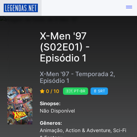
X-Men '97
(S02E01) -
Episódio 1
X-Men '97 - Temporada 2,
Episódio 1
0 / 10
🇧🇷 PT-BR
📄 SRT
Sinopse:
Não Disponível
Gêneros:
Animação, Action & Adventure, Sci-Fi