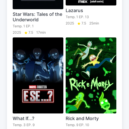
Lazarus
Star Wars: Tales of the
Temp. 1 EP. 13
Underworld
2025
7.5
25min
Temp. 1 EP. 1
2025
7.5
17min
What If...?
Rick and Morty
Temp. 3 EP. 9
Temp. 9 EP. 10