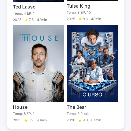
Tulsa King
Ted Lasso
Temp. 3 EP. 10
Temp. 4 EP. 1
2025
8.6
48min
2026
7.5
42min
House
The Bear
Temp. 8 EP. 1
Temp. 5 Pack
2011
8.9
90min
2026
9.0
67min