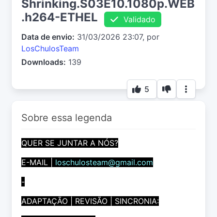
Shrinking.S03E10.1080p.WEB
.h264-ETHEL
Validado
Data de envio:
31/03/2026 23:07, por
LosChulosTeam
Downloads:
139
5
Sobre essa legenda
QUER SE JUNTAR A NÓS?
E-MAIL |
loschulosteam@gmail.com
-
ADAPTAÇÃO | REVISÃO | SINCRONIA: