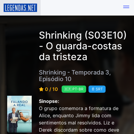
Shrinking (S03E10)
- O guarda-costas
da tristeza
Shrinking - Temporada 3,
Episódio 10
0 / 10
🇧🇷 PT-BR
📄 SRT
Sinopse:
O grupo comemora a formatura de
Alice, enquanto Jimmy lida com
sentimentos mal resolvidos. Liz e
Derek discordam sobre como deve