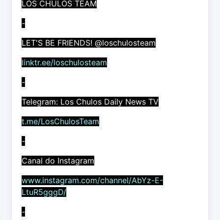
LOS CHULOS TEAM
-
LET'S BE FRIENDS! @loschulosteam
linktr.ee/loschulosteam
-
Telegram: Los Chulos Daily News TV
t.me/LosChulosTeam
-
Canal do Instagram
www.instagram.com/channel/AbYz-E-
LtuR5gggD/
-