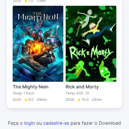
2025
7.5
17min
The Mighty Nein
Rick and Morty
Temp. 1 Pack
Temp. 9 EP. 10
2025
8.0
49min
2026
10.0
24min
Faça o
login
ou
cadastre-se
para fazer o Download