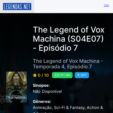
The Legend of Vox
Machina (S04E07)
- Episódio 7
The Legend of Vox Machina -
Temporada 4, Episódio 7
0 / 10
🇧🇷 PT-BR
📄 SRT
Sinopse:
Não Disponível
Gêneros:
Animação, Sci-Fi & Fantasy, Action &