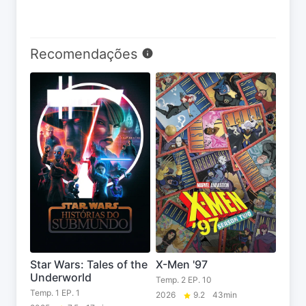
Recomendações
Star Wars: Tales of the
X-Men '97
Underworld
Temp. 2 EP. 10
Temp. 1 EP. 1
2026
9.2
43min