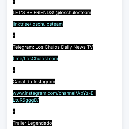
-
LET'S BE FRIENDS! @loschulosteam
linktr.ee/loschulosteam
-
Telegram: Los Chulos Daily News TV
t.me/LosChulosTeam
-
Canal do Instagram
www.instagram.com/channel/AbYz-E-
LtuR5gggD/
-
Trailer Legendado