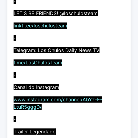
-
LET'S BE FRIENDS! @loschulosteam
linktr.ee/loschulosteam
-
Telegram: Los Chulos Daily News TV
t.me/LosChulosTeam
-
Canal do Instagram
www.instagram.com/channel/AbYz-E-
LtuR5gggD/
-
Trailer Legendado