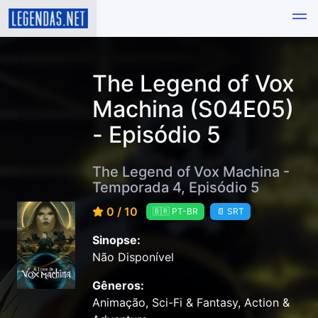
The Legend of Vox
Machina (S04E05)
- Episódio 5
The Legend of Vox Machina -
Temporada 4, Episódio 5
0 / 10
🇧🇷 PT-BR
📄 SRT
Sinopse:
Não Disponível
Gêneros:
Animação, Sci-Fi & Fantasy, Action &