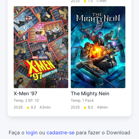
2025
7.5
17min
X-Men '97
The Mighty Nein
Temp. 2 EP. 10
Temp. 1 Pack
2026
9.2
43min
2025
8.0
49min
Faça o
login
ou
cadastre-se
para fazer o Download