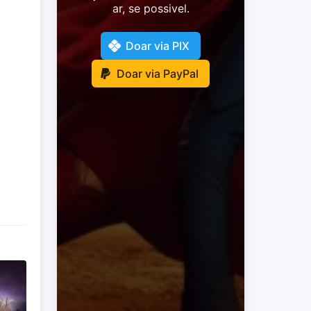
ar, se possivel.
Doar via PIX
Doar via PayPal