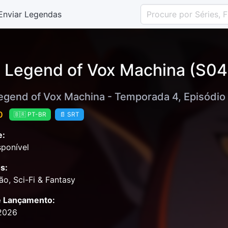
Enviar Legendas
 Legend of Vox Machina (S04E
egend of Vox Machina - Temporada 4, Episódio
0
🇧🇷 PT-BR
📄 SRT
e:
ponível
s:
o, Sci-Fi & Fantasy
e Lançamento:
2026