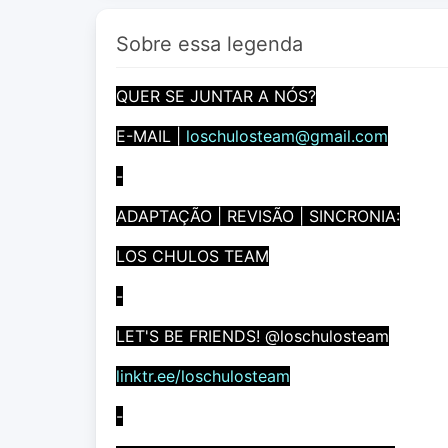
Sobre essa legenda
QUER SE JUNTAR A NÓS?
E-MAIL |
loschulosteam@gmail.com
-
ADAPTAÇÃO | REVISÃO | SINCRONIA:
LOS CHULOS TEAM
-
LET'S BE FRIENDS! @loschulosteam
linktr.ee/loschulosteam
-