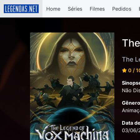
Home
Séries
Filmes
Pedidos
The
The L
0 / 1
Sinops
Não Dis
Gênero
Animaçã
Data d
03/06/