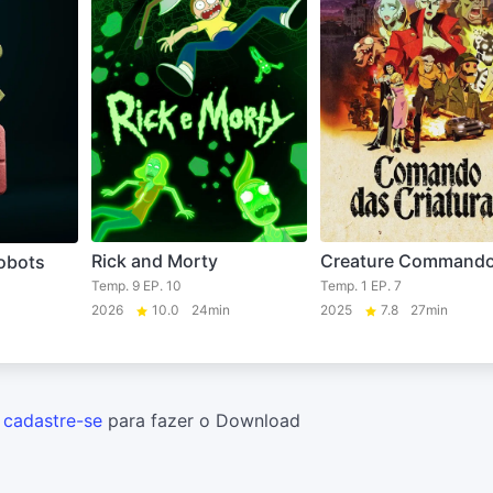
Rick and Morty
Creature Command
obots
Temp. 9 EP. 10
Temp. 1 EP. 7
2026
10.0
24min
2025
7.8
27min
u
cadastre-se
para fazer o Download