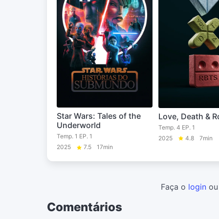
Star Wars: Tales of the
Love, Death & R
Underworld
Temp. 4 EP. 1
Temp. 1 EP. 1
2025
4.8
7min
2025
7.5
17min
Faça o
login
o
Comentários