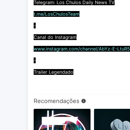
Telegram: Los Chulos Daily News TV
t.me/LosChulosTeam
-
Canal do Instagram
www.instagram.com/channel/AbYz-E-LtuR
-
Trailer Legendado
Recomendações