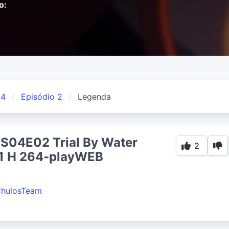
o:
 4
Episódio 2
Legenda
 S04E02 Trial By Water
2
1 H 264-playWEB
hulosTeam