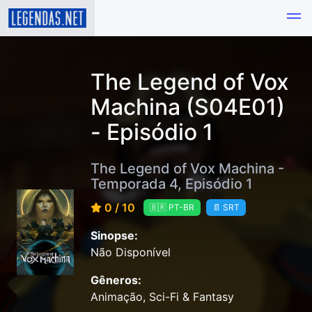
The Legend of Vox
Machina (S04E01)
- Episódio 1
The Legend of Vox Machina -
Temporada 4, Episódio 1
0 / 10
🇧🇷 PT-BR
📄 SRT
Sinopse:
Não Disponível
Gêneros:
Animação, Sci-Fi & Fantasy