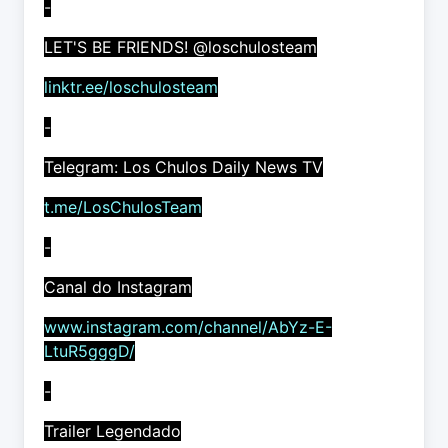
-
LET'S BE FRIENDS! @loschulosteam
linktr.ee/loschulosteam
-
Telegram: Los Chulos Daily News TV
t.me/LosChulosTeam
-
Canal do Instagram
www.instagram.com/channel/AbYz-E-
LtuR5gggD/
-
Trailer Legendado