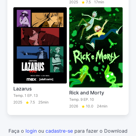
2025
7.5
17min
Lazarus
Rick and Morty
Temp. 1 EP. 13
Temp. 9 EP. 10
2025
7.5
25min
2026
10.0
24min
Faça o
login
ou
cadastre-se
para fazer o Download