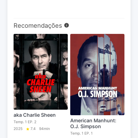
Recomendações
aka Charlie Sheen
American Manhunt:
Temp. 1 EP. 2
O.J. Simpson
2025
7.4
94min
Temp. 1 EP. 1