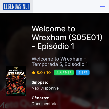
Welcome to
Wrexham (S05E01)
- Episódio 1
Welcome to Wrexham -
Temporada 5, Episódio 1
8.0 / 10
🇧🇷 PT-BR
📄 SRT
Sinopse:
Não Disponível
Gêneros:
Documentário