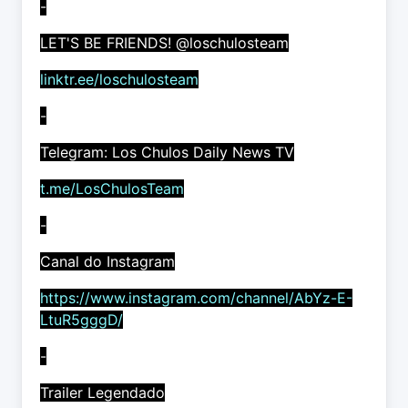
-
LET'S BE FRIENDS! @loschulosteam
linktr.ee/loschulosteam
-
Telegram: Los Chulos Daily News TV
t.me/LosChulosTeam
-
Canal do Instagram
https://www.instagram.com/channel/AbYz-E-
LtuR5gggD/
-
Trailer Legendado