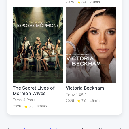
2025
8.4
70min
The Secret Lives of
Victoria Beckham
Mormon Wives
Temp. 1 EP. 1
Temp. 4 Pack
2025
7.0
49min
2026
5.3
60min