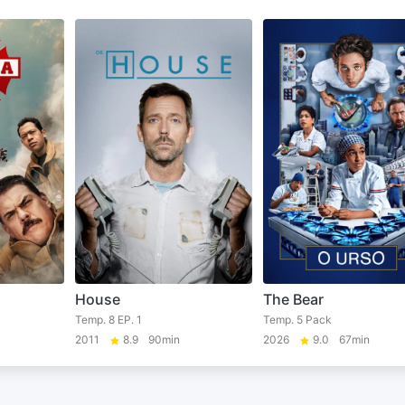
House
The Bear
Temp. 8 EP. 1
Temp. 5 Pack
2011
8.9
90min
2026
9.0
67min