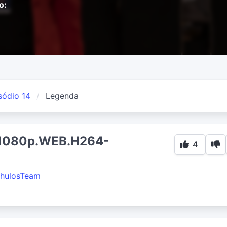
o:
sódio 14
Legenda
.1080p.WEB.H264-
4
hulosTeam