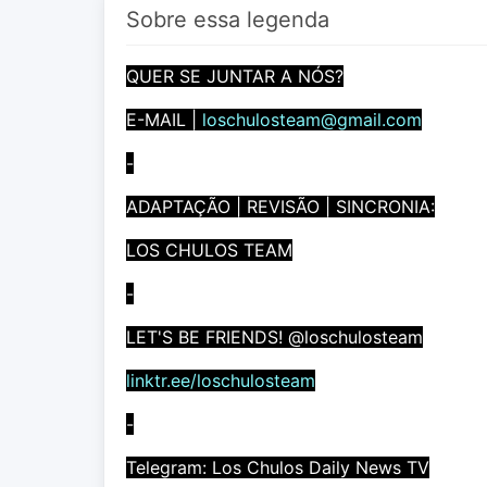
Sobre essa legenda
QUER SE JUNTAR A NÓS?
E-MAIL |
loschulosteam@gmail.com
-
ADAPTAÇÃO | REVISÃO | SINCRONIA:
LOS CHULOS TEAM
-
LET'S BE FRIENDS! @loschulosteam
linktr.ee/loschulosteam
-
Telegram: Los Chulos Daily News TV