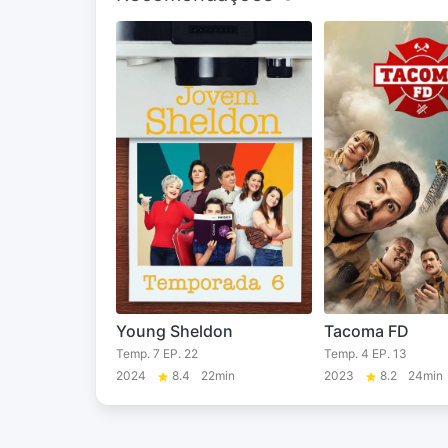
Young Sheldon
Tacoma FD
Temp. 7 EP. 22
Temp. 4 EP. 13
2024
8.4
22min
2023
8.2
24min