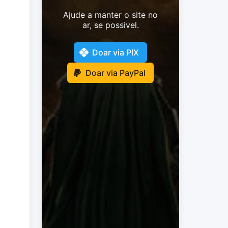
Ajude a manter o site no
ar, se possivel.
Doar via PIX
Doar via PayPal