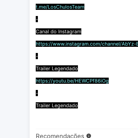
t.me/LosChulosTeam
-
Canal do Instagram
https://www.instagram.com/channel/AbYz-
-
Trailer Legendado
https://youtu.be/HEWCPf86iOg
-
Trailer Legendado
Recomendações