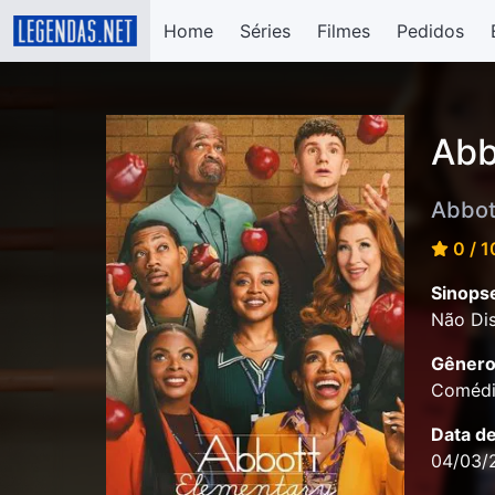
Home
Séries
Filmes
Pedidos
Abb
Abbot
0 / 1
Sinops
Não Dis
Gênero
Coméd
Data d
04/03/