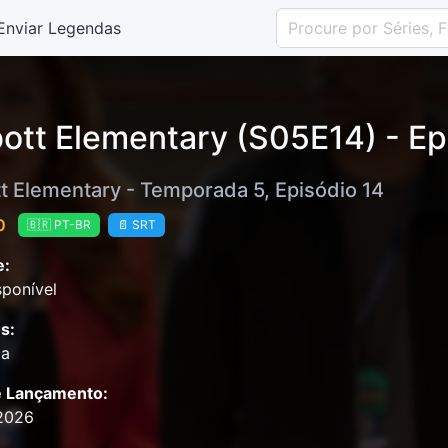
Enviar Legendas
ott Elementary (S05E14) - Ep
t Elementary - Temporada 5, Episódio 14
0
🇧🇷 PT-BR
📄 SRT
e:
ponível
s:
ia
e Lançamento:
2026