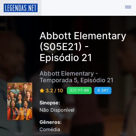
Abbott Elementary
(S05E21) -
Episódio 21
Abbott Elementary -
Temporada 5, Episódio 21
3.2 / 10
🇧🇷 PT-BR
📄 SRT
Sinopse:
Não Disponível
Gêneros:
Comédia