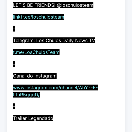
LET'S BE FRIENDS! @loschulosteam
linktr.ee/loschulosteam
-
Telegram: Los Chulos Daily News TV
t.me/LosChulosTeam
-
Canal do Instagram
www.instagram.com/channel/AbYz-E-
LtuR5gggD/
-
Trailer Legendado