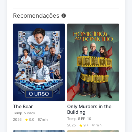
Recomendações
The Bear
Only Murders in the
Building
Temp. 5 Pack
Temp. 5 EP. 10
2026
9.0
67min
2025
9.7
41min