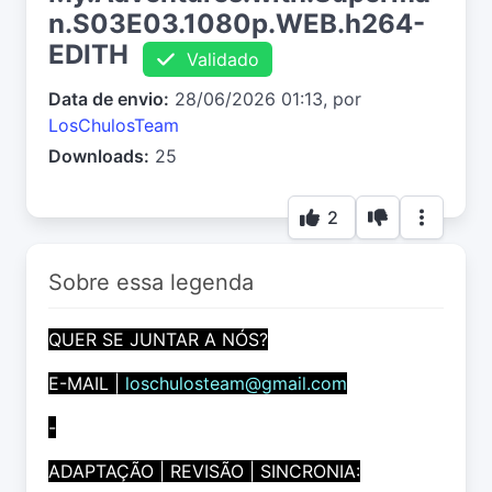
n.S03E03.1080p.WEB.h264-
EDITH
Validado
Data de envio:
28/06/2026 01:13, por
LosChulosTeam
Downloads:
25
2
Sobre essa legenda
QUER SE JUNTAR A NÓS?
E-MAIL |
loschulosteam@gmail.com
-
ADAPTAÇÃO | REVISÃO | SINCRONIA: