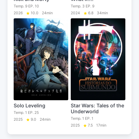
Temp. 9 EP. 10
Temp. 3 EP. 9
2026
10.0
24min
2024
6.8
34min
Solo Leveling
Star Wars: Tales of the
Underworld
Temp. 1 EP. 25
Temp. 1 EP. 1
2025
9.0
24min
2025
7.5
17min