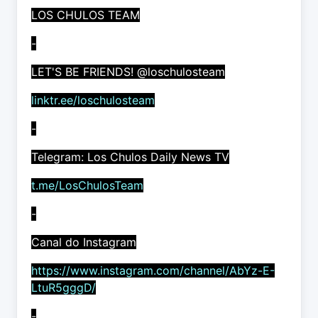
LOS CHULOS TEAM
-
LET'S BE FRIENDS! @loschulosteam
linktr.ee/loschulosteam
-
Telegram: Los Chulos Daily News TV
t.me/LosChulosTeam
-
Canal do Instagram
https://www.instagram.com/channel/AbYz-E-
LtuR5gggD/
-