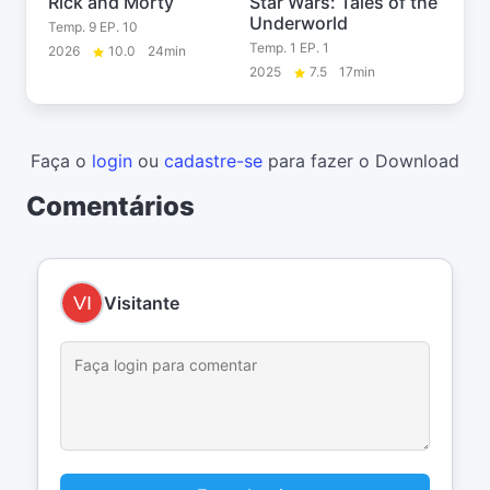
Rick and Morty
Star Wars: Tales of the
Underworld
Temp. 9 EP. 10
Temp. 1 EP. 1
2026
10.0
24min
2025
7.5
17min
Faça o
login
ou
cadastre-se
para fazer o Download
Comentários
Visitante