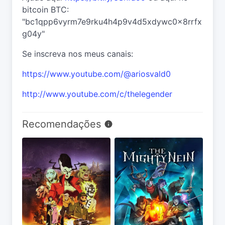
bitcoin BTC:
"bc1qpp6vyrm7e9rku4h4p9v4d5xdywc0x8rrfx
g04y"
Se inscreva nos meus canais:
https://www.youtube.com/@ariosvald0
http://www.youtube.com/c/thelegender
Recomendações