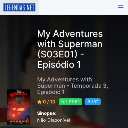
My Adventures
with Superman
(S03E01) -
Episódio 1
My Adventures with
Superman - Temporada 3,
Episódio 1
0 / 10
🇧🇷 PT-BR
📄 SRT
Sinopse:
Não Disponível