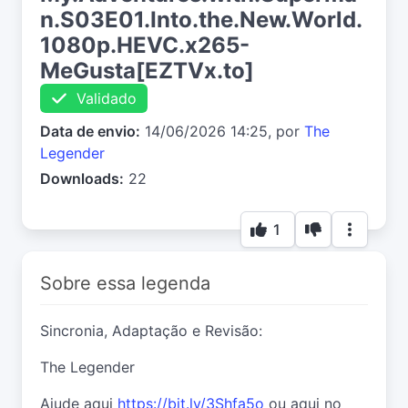
n.S03E01.Into.the.New.World.
1080p.HEVC.x265-
MeGusta[EZTVx.to]
Validado
Data de envio:
14/06/2026 14:25, por
The
Legender
Downloads:
22
1
Sobre essa legenda
Sincronia, Adaptação e Revisão:
The Legender
Ajude aqui
https://bit.ly/3Shfa5o
ou aqui no