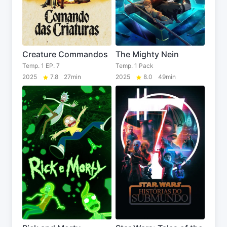
Creature Commandos
The Mighty Nein
Temp. 1 EP. 7
Temp. 1 Pack
2025
7.8
27min
2025
8.0
49min