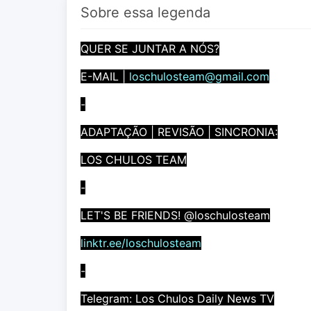
Sobre essa legenda
QUER SE JUNTAR A NÓS?
E-MAIL |
loschulosteam@gmail.com
-
ADAPTAÇÃO | REVISÃO | SINCRONIA:
LOS CHULOS TEAM
-
LET'S BE FRIENDS! @loschulosteam
linktr.ee/loschulosteam
-
Telegram: Los Chulos Daily News TV