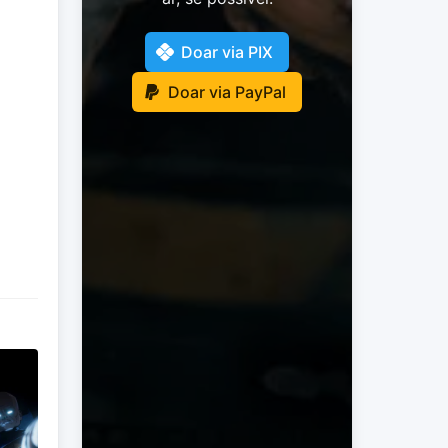
Doar via PIX
Doar via PayPal