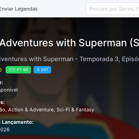
Enviar Legendas
Adventures with Superman (S
ventures with Superman - Temporada 3, Episód
0
🇧🇷 PT-BR
📄 SRT
e:
ponível
s:
o, Action & Adventure, Sci-Fi & Fantasy
e Lançamento:
2026