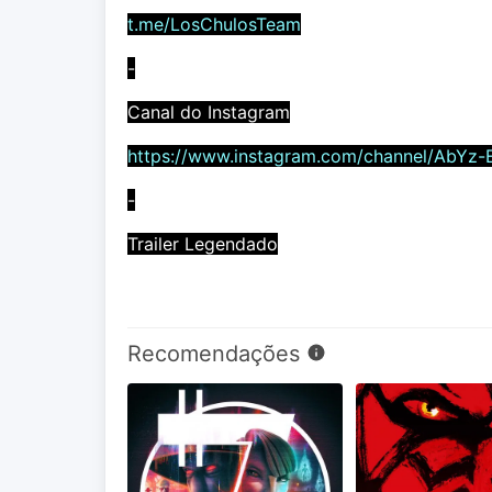
t.me/LosChulosTeam
-
Canal do Instagram
https://www.instagram.com/channel/AbYz-
-
Trailer Legendado
Recomendações