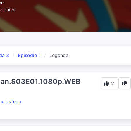
o:
ponível
da 3
Episódio 1
Legenda
man.S03E01.1080p.WEB
2
hulosTeam