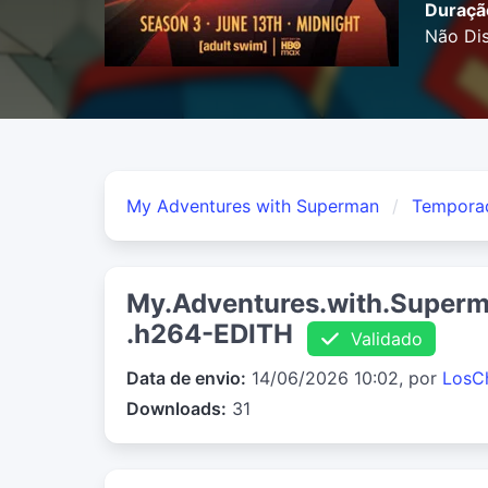
Duraçã
Não Dis
My Adventures with Superman
Tempora
My.Adventures.with.Super
.h264-EDITH
Validado
Data de envio:
14/06/2026 10:02, por
LosC
Downloads:
31