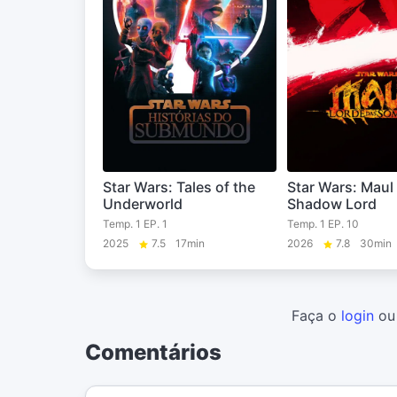
Star Wars: Tales of the
Star Wars: Maul 
Underworld
Shadow Lord
Temp. 1 EP. 1
Temp. 1 EP. 10
2025
7.5
17min
2026
7.8
30min
Faça o
login
o
Comentários