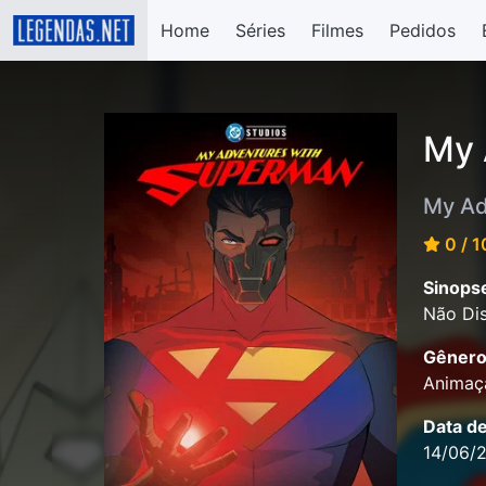
Home
Séries
Filmes
Pedidos
My 
My Ad
0 / 1
Sinops
Não Dis
Gênero
Animaçã
Data d
14/06/