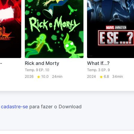
-
Rick and Morty
What If...?
Temp. 9 EP. 10
Temp. 3 EP. 9
2026
10.0
24min
2024
6.8
34min
u
cadastre-se
para fazer o Download