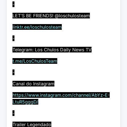
-
LET'S BE FRIENDS! @loschulosteam
linktr.ee/loschulosteam
-
Telegram: Los Chulos Daily News TV
t.me/LosChulosTeam
-
Canal do Instagram
https://www.instagram.com/channel/AbYz-E-
LtuR5gggD/
-
Trailer Legendado