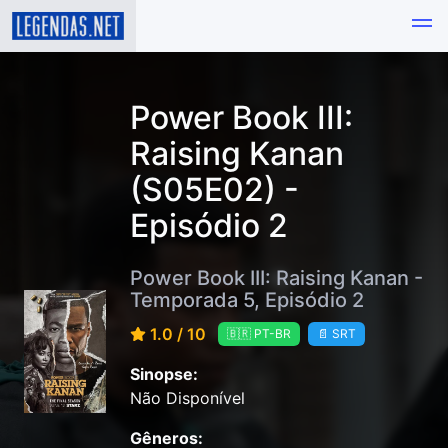
Power Book III:
Raising Kanan
(S05E02) -
Episódio 2
Power Book III: Raising Kanan -
Temporada 5, Episódio 2
1.0 / 10
🇧🇷 PT-BR
📄 SRT
Sinopse:
Não Disponível
Gêneros: