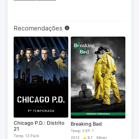
Recomendações
Chicago P.D.: Distrito
Breaking Bad
21
Temp. 5 EP. 1
Temp. 13 Pack
2012
8.7
59min