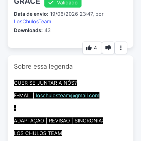
GRACE
Validado
Data de envio:
19/06/2026 23:47, por
LosChulosTeam
Downloads:
43
4
Sobre essa legenda
QUER SE JUNTAR A NÓS?
E-MAIL |
loschulosteam@gmail.com
-
ADAPTAÇÃO | REVISÃO | SINCRONIA:
LOS CHULOS TEAM