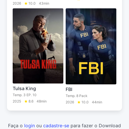
2026
10.0
43min
Tulsa King
FBI
Temp. 3 EP. 10
Temp. 8 Pack
2025
8.6
48min
2026
10.0
44min
Faça o
login
ou
cadastre-se
para fazer o Download