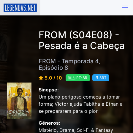
FROM (S04E08) -
Pesada é a Cabeça
FROM - Temporada 4,
Episódio 8
5.0 / 10
🇧🇷 PT-BR
📄 SRT
Sinopse:
Um plano perigoso começa a tomar
forma; Victor ajuda Tabitha e Ethan a
se prepararem para o pior.
Gêneros:
Mistério, Drama, Sci-Fi & Fantasy