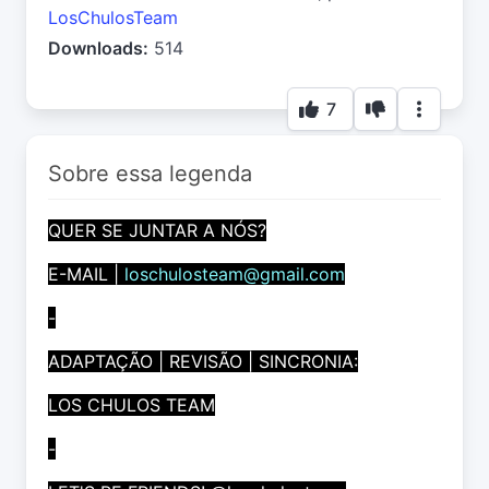
LosChulosTeam
Downloads:
514
7
Sobre essa legenda
QUER SE JUNTAR A NÓS?
E-MAIL |
loschulosteam@gmail.com
-
ADAPTAÇÃO | REVISÃO | SINCRONIA:
LOS CHULOS TEAM
-