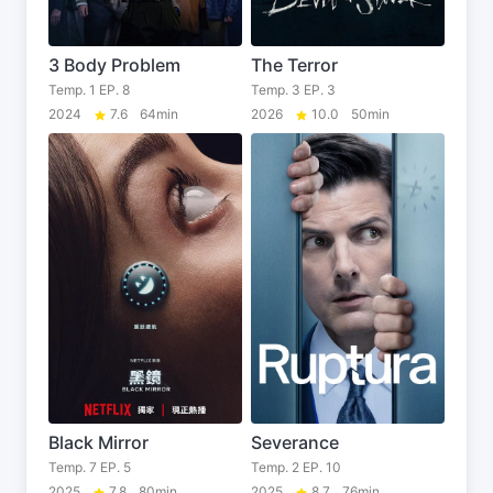
3 Body Problem
The Terror
Temp. 1 EP. 8
Temp. 3 EP. 3
2024
7.6
64min
2026
10.0
50min
Black Mirror
Severance
Temp. 7 EP. 5
Temp. 2 EP. 10
2025
7.8
80min
2025
8.7
76min