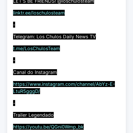
LET'S BE FRIENDS! @loschulosteam
linktr.ee/loschulosteam
-
Telegram: Los Chulos Daily News TV
t.me/LosChulosTeam
-
Canal do Instagram
https://www.instagram.com/channel/AbYz-E-
LtuR5gggD/
-
Trailer Legendado
https://youtu.be/QGni0Wmp_bk