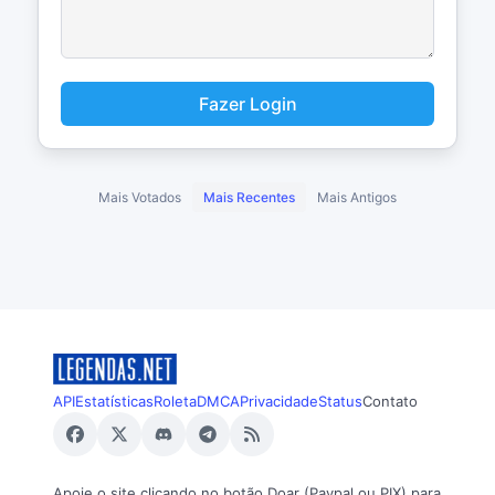
Fazer Login
Mais Votados
Mais Recentes
Mais Antigos
API
Estatísticas
Roleta
DMCA
Privacidade
Status
Contato
Apoie o site clicando no botão Doar (Paypal ou PIX) para