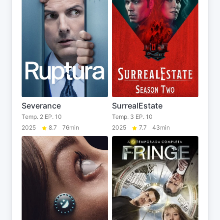
Severance
SurrealEstate
Temp. 2 EP. 10
Temp. 3 EP. 10
2025
8.7
76min
2025
7.7
43min