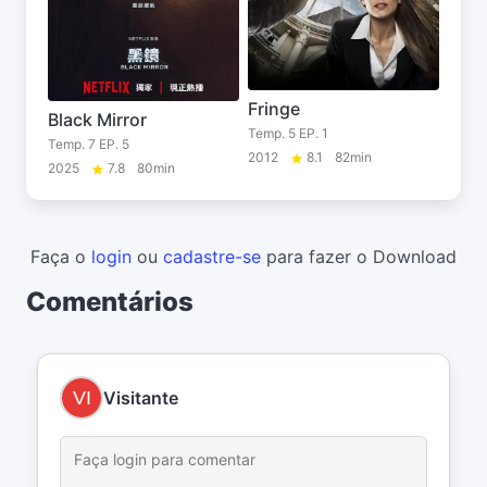
Fringe
Black Mirror
Temp. 5 EP. 1
Temp. 7 EP. 5
2012
8.1
82min
2025
7.8
80min
Faça o
login
ou
cadastre-se
para fazer o Download
Comentários
Visitante