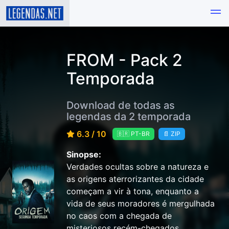
FROM - Pack 2
Temporada
Download de todas as
legendas da 2 temporada
6.3 / 10
🇧🇷 PT-BR
📄 ZIP
Sinopse:
Verdades ocultas sobre a natureza e
as origens aterrorizantes da cidade
começam a vir à tona, enquanto a
vida de seus moradores é mergulhada
no caos com a chegada de
misteriosos recém-chegados.