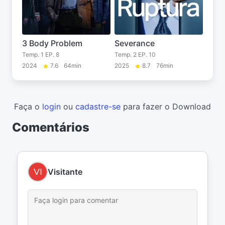
3 Body Problem
Severance
Temp. 1 EP. 8
Temp. 2 EP. 10
2024
7.6
64min
2025
8.7
76min
Faça o
login
ou
cadastre-se
para fazer o Download
Comentários
Visitante