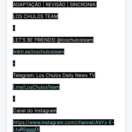
ADAPTAÇÃO | REVISÃO | SINCRONIA:
LOS CHULOS TEAM
-
LET'S BE FRIENDS! @loschulosteam
linktr.ee/loschulosteam
-
Telegram: Los Chulos Daily News TV
t.me/LosChulosTeam
-
Canal do Instagram
https://www.instagram.com/channel/AbYz-E-
LtuR5gggD/