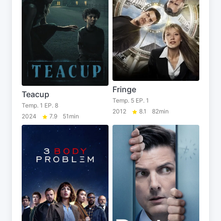
Fringe
Teacup
Temp. 5 EP. 1
Temp. 1 EP. 8
2012
8.1
82min
2024
7.9
51min