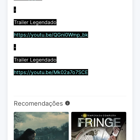
-
Trailer Legendado
https://youtu.be/QGni0Wmp_bk
-
Trailer Legendado
https://youtu.be/Mk02a7o7SCE
Recomendações