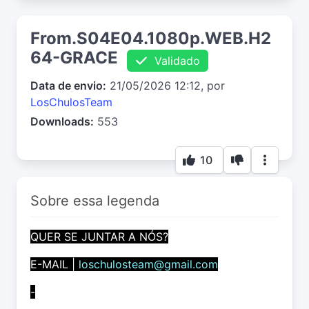
From.S04E04.1080p.WEB.H2
64-GRACE
Validado
Data de envio:
21/05/2026 12:12, por
LosChulosTeam
Downloads:
553
10
Sobre essa legenda
QUER SE JUNTAR A NÓS?
E-MAIL |
loschulosteam@gmail.com
-