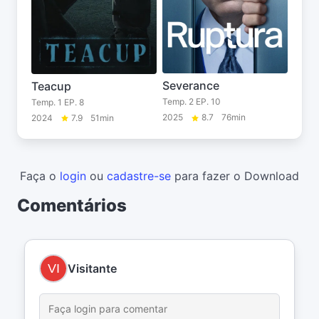
Severance
Teacup
Temp. 2 EP. 10
Temp. 1 EP. 8
2025
8.7
76min
2024
7.9
51min
Faça o
login
ou
cadastre-se
para fazer o Download
Comentários
Visitante