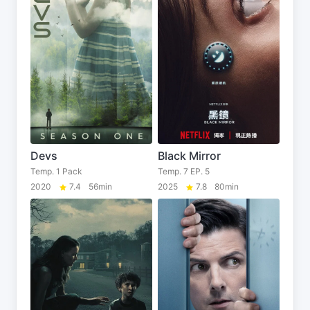
Devs
Black Mirror
Temp. 1 Pack
Temp. 7 EP. 5
2020
7.4
56min
2025
7.8
80min