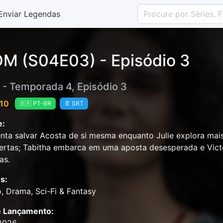
Enviar Legendas
M (S04E03) - Episódio 3
- Temporada 4, Episódio 3
 10
🇧🇷 PT-BR
📄 SRT
e:
nta salvar Acosta de si mesma enquanto Julie explora mai
rtas; Tabitha embarca em uma aposta desesperada e Vict
as.
s:
o, Drama, Sci-Fi & Fantasy
e Lançamento: