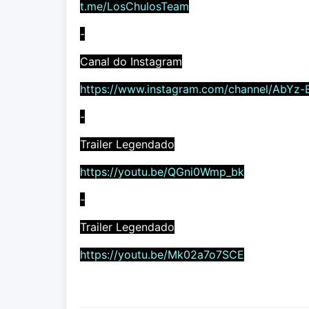
t.me/LosChulosTeam
-
Canal do Instagram
https://www.instagram.com/channel/AbYz-
-
Trailer Legendado
https://youtu.be/QGni0Wmp_bk
-
Trailer Legendado
https://youtu.be/Mk02a7o7SCE