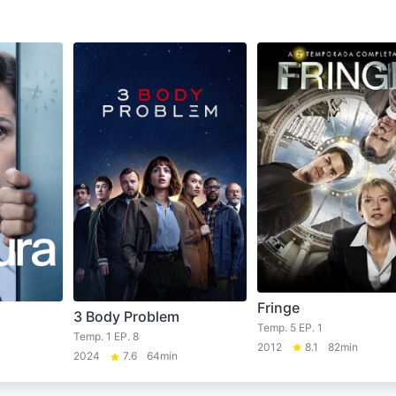
Fringe
3 Body Problem
Temp. 5 EP. 1
Temp. 1 EP. 8
2012
8.1
82min
2024
7.6
64min