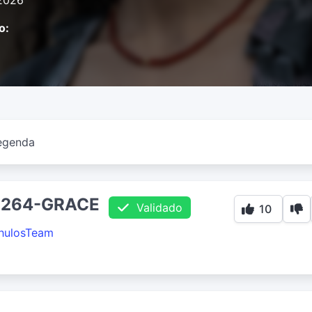
2026
o:
egenda
H264-GRACE
Validado
10
hulosTeam