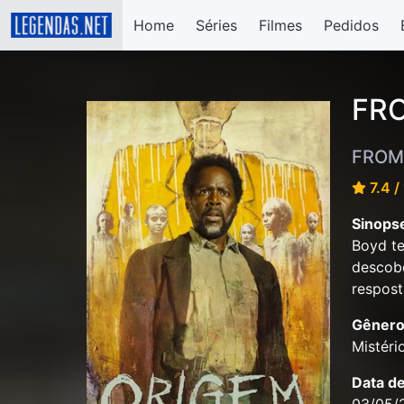
Home
Séries
Filmes
Pedidos
FRO
FROM 
7.4 /
Sinops
Boyd te
descobe
respost
Gênero
Mistéri
Data d