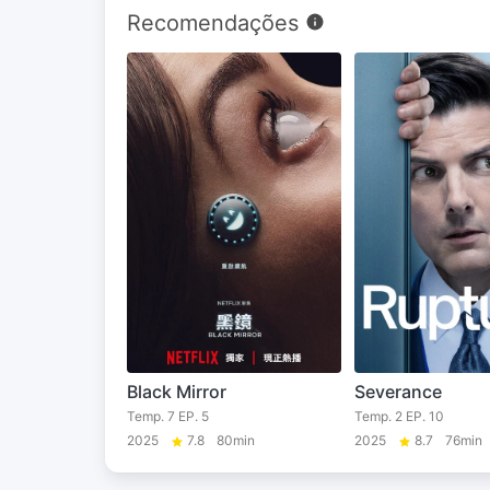
Recomendações
Black Mirror
Severance
Temp. 7 EP. 5
Temp. 2 EP. 10
2025
7.8
80min
2025
8.7
76min