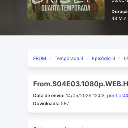
03/05/
Duraçã
48 Min
FROM
Temporada 4
Episódio 3
L
From.S04E03.1080p.WEB.
Data de envio:
14/05/2026 12:02, por
LosC
Downloads:
587