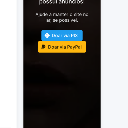
possui anúncios!
Ajude a manter o site no
ar, se possivel.
Doar via PIX
Doar via PayPal