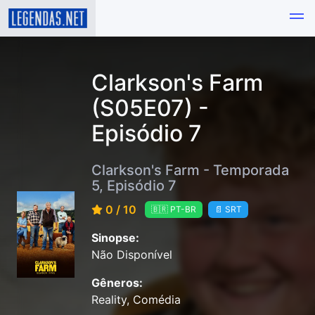
Clarkson's Farm
(S05E07) -
Episódio 7
Clarkson's Farm - Temporada
5, Episódio 7
0 / 10
🇧🇷 PT-BR
📄 SRT
Sinopse:
Não Disponível
Gêneros:
Reality, Comédia