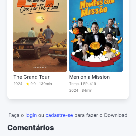
The Grand Tour
Men on a Mission
2024
9.0
130min
Temp. 1 EP. 419
2024
84min
Faça o
login
ou
cadastre-se
para fazer o Download
Comentários