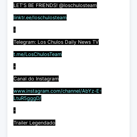
LET'S BE FRIENDS! @loschulosteam
linktr.ee/loschulosteam
-
Telegram: Los Chulos Daily News TV
t.me/LosChulosTeam
-
Canal do Instagram
www.instagram.com/channel/AbYz-E-
LtuR5gggD/
-
Trailer Legendado