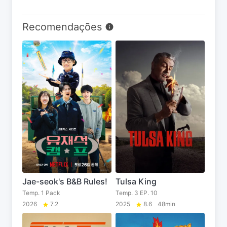
Recomendações
Jae-seok's B&B Rules!
Tulsa King
Temp. 1 Pack
Temp. 3 EP. 10
2026
7.2
2025
8.6
48min