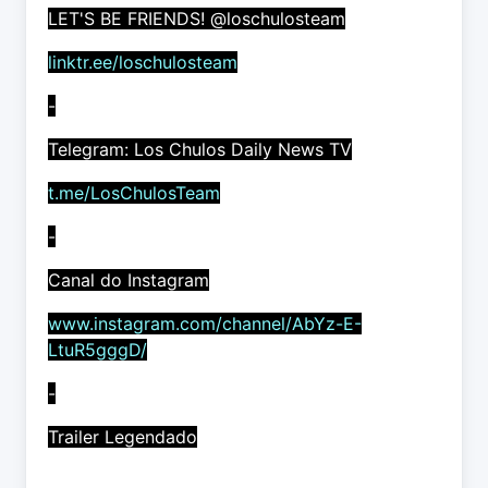
LET'S BE FRIENDS! @loschulosteam
linktr.ee/loschulosteam
-
Telegram: Los Chulos Daily News TV
t.me/LosChulosTeam
-
Canal do Instagram
www.instagram.com/channel/AbYz-E-
LtuR5gggD/
-
Trailer Legendado