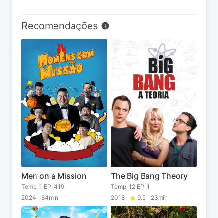
Recomendações
Men on a Mission
The Big Bang Theory
Temp. 1 EP. 419
Temp. 12 EP. 1
2024
84min
2018
9.9
23min