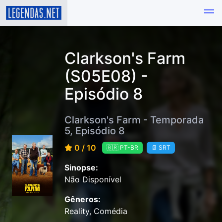
Clarkson's Farm
(S05E08) -
Episódio 8
Clarkson's Farm - Temporada
5, Episódio 8
0 / 10
🇧🇷 PT-BR
📄 SRT
Sinopse:
Não Disponível
Gêneros:
Reality, Comédia