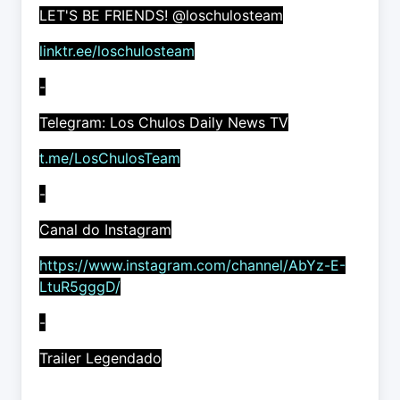
LET'S BE FRIENDS! @loschulosteam
linktr.ee/loschulosteam
-
Telegram: Los Chulos Daily News TV
t.me/LosChulosTeam
-
Canal do Instagram
https://www.instagram.com/channel/AbYz-E-
LtuR5gggD/
-
Trailer Legendado