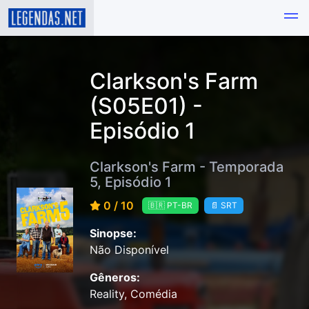
Clarkson's Farm
(S05E01) -
Episódio 1
Clarkson's Farm - Temporada
5, Episódio 1
0 / 10
🇧🇷 PT-BR
📄 SRT
Sinopse:
Não Disponível
Gêneros:
Reality, Comédia