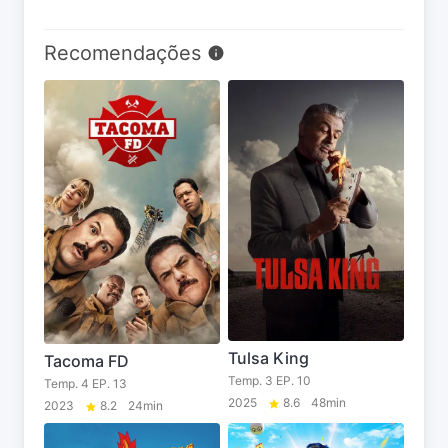
Recomendações
Tulsa King
Tacoma FD
Temp. 3 EP. 10
Temp. 4 EP. 13
2025
8.6
48min
2023
8.2
24min