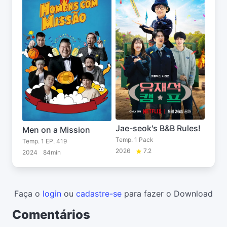
Jae-seok's B&B Rules!
Men on a Mission
Temp. 1 Pack
Temp. 1 EP. 419
2026
7.2
2024
84min
Faça o
login
ou
cadastre-se
para fazer o Download
Comentários