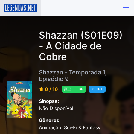
Shazzan (S01E09)
- A Cidade de
Cobre
Shazzan - Temporada 1,
Episódio 9
0 / 10
🇧🇷 PT-BR
📄 SRT
Sinopse:
Não Disponível
Gêneros:
Animação, Sci-Fi & Fantasy