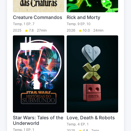
Creature Commandos
Rick and Morty
Temp. 1 EP. 7
Temp. 9 EP. 10
2025
7.8
27min
2026
10.0
24min
Star Wars: Tales of the
Love, Death & Robots
Underworld
Temp. 4 EP. 1
Temp. 1 EP. 1
2025
4.8
7min