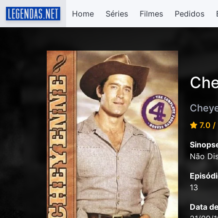
Home
Séries
Filmes
Pedidos
Che
Chey
7.0 /
Sinops
Não Dis
Episódi
13
Data d