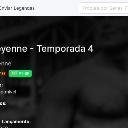
Enviar Legendas
yenne - Temporada 4
enne
 10
🇧🇷 PT-BR
e:
ponível
os:
e Lançamento: