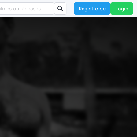
Registre-se
Login