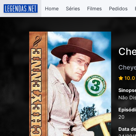
Home
Séries
Filmes
Pedidos
Che
Chey
10.0 
Sinops
Não Dis
Episódi
20
Data d