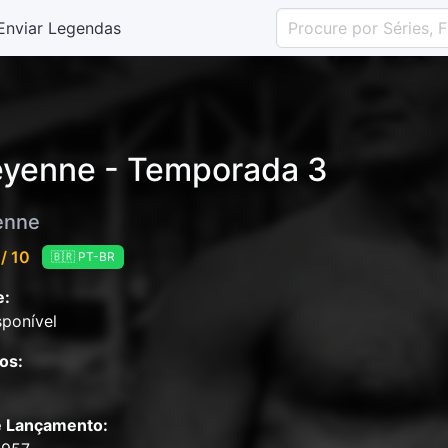
Enviar Legendas
yenne - Temporada 3
enne
/ 10
🇧🇷 PT-BR
e:
ponível
os:
e Lançamento: