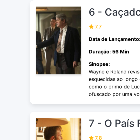
6 - Caçado
7.7
Data de Lançamento
Duração: 56 Min
Sinopse:
Wayne e Roland revis
esquecidas ao longo 
como o primo de Lucy
ofuscado por uma vo
7 - O País 
7.8