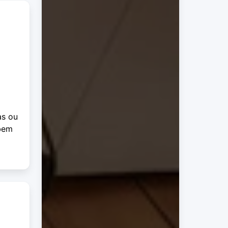
as ou
 bem