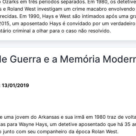
no Ozarks em três períodos separados. Em 1980, os detetiv
s e Roland West investigam um crime macabro envolvendo
recidas. Em 1990, Hays e West são intimados após uma g
 2015, um aposentado Hays é convidado por um verdadeiro
rio criminal a olhar para o caso não resolvido.
de Guerra e a Memória Moder
: 13/01/2019
e uma jovem do Arkansas e sua irmã em 1980 traz de volt
tas para Wayne Hays, um detetive aposentado que há 35 a
o junto com seu companheiro da época Rolan West.