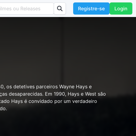
Registre-se
Login
80, os detetives parceiros Wayne Hays e
ças desaparecidas. Em 1990, Hays e West são
tado Hays é convidado por um verdadeiro
do.