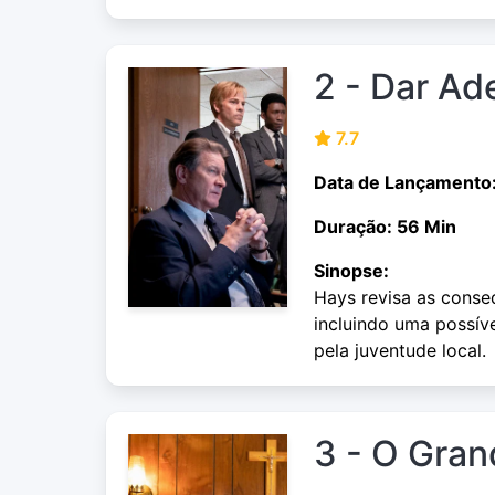
2 - Dar A
7.7
Data de Lançamento
Duração: 56 Min
Sinopse:
Hays revisa as conse
incluindo uma possíve
pela juventude local.
3 - O Gra