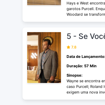
Hays e West encontra
garotos Purcell. Enq
Woodard se transform
5 - Se Vo
7.8
Data de Lançamento
Duração: 57 Min
Sinopse:
Wayne se encontra e
caso Purcell; Roland
exigem uma nova inve