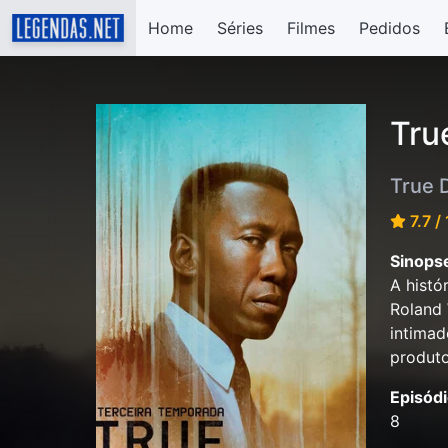
Home
Séries
Filmes
Pedidos
Tru
True 
7.7 /
Sinops
A histó
Roland 
intimad
produto
Episódi
8