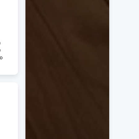
a
e
so