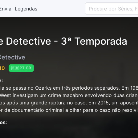
Enviar Legendas
e Detective - 3ª Temporada
Detective
 10
🇧🇷 PT-BR
e:
ria se passa no Ozarks em três períodos separados. Em 19
West investigam um crime macabro envolvendo duas crian
os após uma grande ruptura no caso. Em 2015, um aposen
r de documentário criminal a olhar para o caso não resolvi
os: