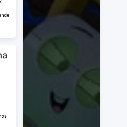
es
rande
na
a
nos