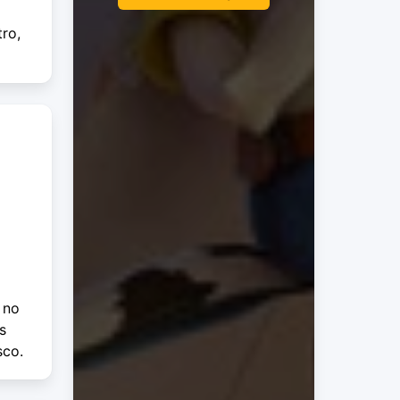
ro,
 no
s
sco.